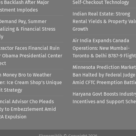
s Backlash After Major
Self-Checkout Technology
estment Implodes
Indian Real Estate: Strong
Demand Pay, Summer
Rental Yields & Property Va
alizing & Financial Stress
Growth
dy
Air India Expands Canada
ractor Faces Financial Ruin
Operations: New Mumbai-
r Obama Presidential Center
Toronto & Delhi B787-9 Flight
ect
Minnesota Prediction Market
m Money Bro to Weather
Ban Halted by Federal Judge
er: Ice Cream Shop’s Unique
Amid CFTC Preemption Battl
it Strategy
Haryana Govt Boosts Industr
ncial Advisor Cho Pleads
Incentives and Support Sch
lty to Embezzlement Amid
RA Expulsion