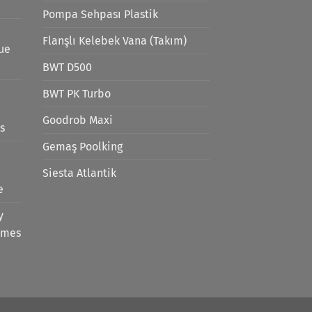
Pompa Sehpası Plastik
Flanşlı Kelebek Vana (Takım)
lue
BWT D500
BWT PK Turbo
Goodrob Maxi
s
Gemaş Poolking
Siesta Atlantik
e
y
emes