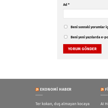
Ad
*
Beni sonraki yorumlar içi
Beni yeni yazılarda e-pos
EKONOMI HABER
F
Ter kokan, duş almayan kocaya
AI H