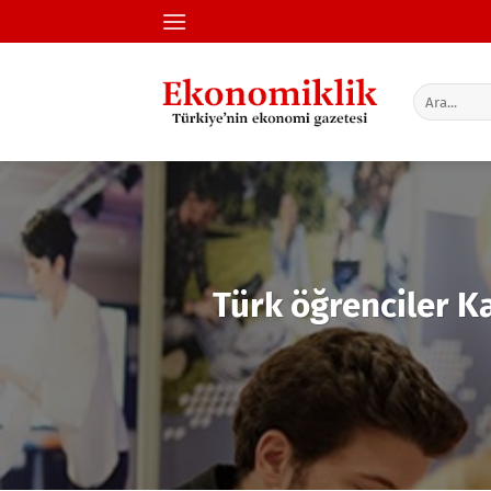
İçeriğe
atla
Türk öğrenciler Ka