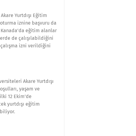
Akare Yurtdışı Eğitim
z oturma iznine başvuru da
. Kanada’da eğitim alanlar
erde de çalışılabildiğini
alışma izni verildiğini
versiteleri Akare Yurtdışı
koşulları, yaşam ve
ilki 12 Ekim’de
ek yurtdışı eğitim
iliyor.