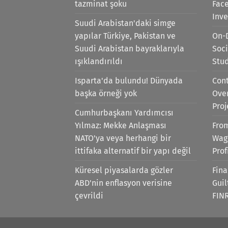
tazminat şoku
Face
Inv
Suudi Arabistan'daki simge
yapılar Türkiye, Pakistan ve
On-
Suudi Arabistan bayraklarıyla
Soci
ışıklandırıldı
Stu
Isparta'da bulundu! Dünyada
Cont
başka örneği yok
Ove
Proj
Cumhurbaşkanı Yardımcısı
Yılmaz: Mekke Anlaşması
Fro
NATO'ya veya herhangi bir
Wag
ittifaka alternatif bir yapı değil
Prof
Küresel piyasalarda gözler
Fina
ABD'nin enflasyon verisine
Gui
çevrildi
FIN