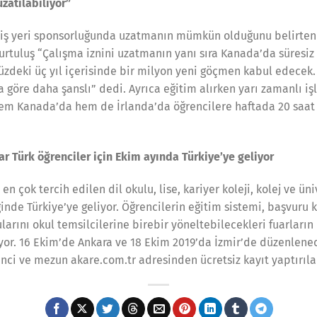
zatılabiliyor”
 iş yeri sponsorluğunda uzatmanın mümkün olduğunu belirten 
Kurtuluş “Çalışma iznini uzatmanın yanı sıra Kanada’da süresi
zdeki üç yıl içerisinde bir milyon yeni göçmen kabul edecek
göre daha şanslı” dedi. Ayrıca eğitim alırken yarı zamanlı işl
hem Kanada’da hem de İrlanda’da öğrencilere haftada 20 saat ç
ar Türk öğrenciler için Ekim ayında Türkiye’ye geliyor
n çok tercih edilen dil okulu, lise, kariyer koleji, kolej ve üni
ğinde Türkiye’ye geliyor. Öğrencilerin eğitim sistemi, başvuru 
larını okul temsilcilerine birebir yöneltebilecekleri fuarların 
ıyor. 16 Ekim’de Ankara ve 18 Ekim 2019’da İzmir’de düzenlenec
enci ve mezun akare.com.tr adresinden ücretsiz kayıt yaptırılab