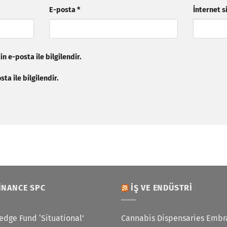
E-posta
*
İnternet s
n e-posta ile bilgilendir.
ta ile bilgilendir.
INANCE SPC
İŞ VE ENDÜSTRI
edge Fund ‘Situational’
Cannabis Dispensaries Embr