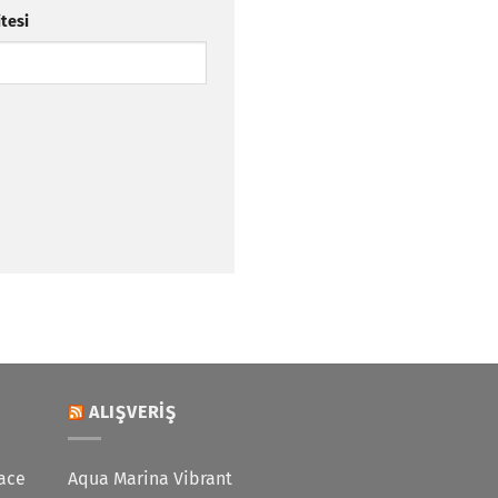
itesi
ALIŞVERIŞ
ace
Aqua Marina Vibrant