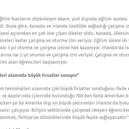
itim fuarlarını düzenleyen Akare, yurt dışında eğitim sonrası 
di. Buna göre, Kanada ve İrlanda özellikle sağladığı çalışma iz
eviyesi açısından en çok öne çıkan ülkeler oldu. Kanada, ülkesi
üreleri kadar çalışma ve oturma izni veriyor. Eğitim süresi iki 
rası 3 yıl oturma ve çalışma iznine hak kazanıyor. İrlanda’da 
larına ise 2 yıl oturma ve çalışma izni veriyor. Çalışma ve otur
timi alan öğrencileri kapsamıyor.
ileri alanında büyük fırsatlar sunuyor”
şim teknolojileri alanında çok büyük fırsatlar sunduğunu ifade
 ve Apple’ında içlerinde bulunduğu 700’den fazla Amerikan bil
ezleri ya da Amerika dışı en büyük yatırımları İrlanda’da bulu
ancı çalışıyor. Bilişim sektöründe çalışmak isteyen öğrenciler
azanmak, Türkiye’ye döndüklerinde büyük fayda sağlayacaktır”