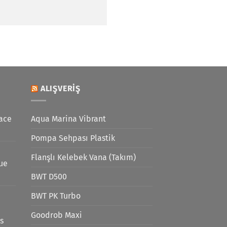
ALIŞVERIŞ
ace
Aqua Marina Vibrant
Pompa Sehpası Plastik
Flanşlı Kelebek Vana (Takım)
lue
BWT D500
BWT PK Turbo
Goodrob Maxi
s