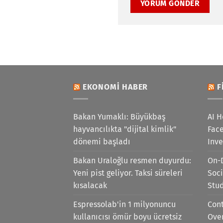
EKONOMI HABER
F
Bakan Yumaklı: Büyükbaş
AI H
hayvancılıkta "dijital kimlik"
Face
dönemi başladı
Inv
Bakan Uraloğlu resmen duyurdu:
On-
Yeni pist geliyor. Taksi süreleri
Soci
kısalacak
Stu
Espressolab'in 1 milyonuncu
Cont
kullanıcısı ömür boyu ücretsiz
Ove