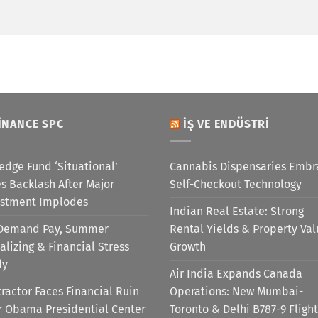
INANCE SPC
İŞ VE ENDÜSTRI
edge Fund ‘Situational’
Cannabis Dispensaries Embr
s Backlash After Major
Self-Checkout Technology
estment Implodes
Indian Real Estate: Strong
Demand Pay, Summer
Rental Yields & Property Va
alizing & Financial Stress
Growth
dy
Air India Expands Canada
ractor Faces Financial Ruin
Operations: New Mumbai-
r Obama Presidential Center
Toronto & Delhi B787-9 Flight