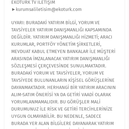
EKOTÜRK TV İLETİŞİM
►kurumsaliletisim@ekoturk.com
UYARI: BURADAKİ YATIRIM BİLGİ, YORUM VE
TAVSİYELER YATIRIM DANIŞMANLIĞI KAPSAMINDA
DEĞİLDİR. YATIRIM DANIŞMANLIĞI HİZMETİ; ARACI
KURUMLAR, PORTFÖY YÖNETİM ŞİRKETLERİ,
MEVDUAT KABUL ETMEYEN BANKALAR İLE MÜŞTERİ
ARASINDA İMZALANACAK YATIRIM DANIŞMANLIĞI
SÖZLEŞMESİ ÇERÇEVESİNDE SUNULMAKTADIR.
BURADAKİ YORUM VE TAVSİYELER, YORUM VE
TAVSİYEDE BULUNANLARIN KİŞİSEL GÖRÜŞLERİNE
DAYANMAKTADIR. HERHANGİ BİR YATIRIM ARACININ
ALIM-SATIM ÖNERİSİ YA DA GETİRİ VAADİ OLARAK
YORUMLANMAMALIDIR. BU GÖRÜŞLER MALİ
DURUMUNUZ İLE RİSK VE GETİRİ TERCİHLERİNİZE
UYGUN OLMAYABİLİR. BU NEDENLE, SADECE
BURADA YER ALAN BİLGİLERE DAYANARAK YATIRIM