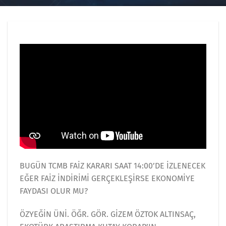
BUGÜN TCMB FAİZ KARARI SAAT 14:00’DE İZLENECEK
EĞER FAİZ İNDİRİMİ GERÇEKLEŞİRSE EKONOMİYE
FAYDASI OLUR MU?
ÖZYEĞİN ÜNİ. ÖĞR. GÖR. GİZEM ÖZTOK ALTINSAÇ,