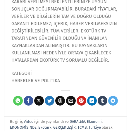
KARARI VERİLMESİ BEKLENTİLERİNİZE UYGUN
SONUÇLAR DOĞURMAYABİLİR. BURADAKİ FİYATLAR,
VERİLER VE BİLGİLERİN TAM VE DOĞRU OLDUĞU
GARANTİ EDİLEMEZ; İÇERİK, HABER VERİLMEKSİZİN
DEĞİŞTİRİLEBİLİR. TÜM VERİLER, EKOTÜRK TV
TARAFINDAN GÜVENİLİR OLDUĞUNA İNANILAN
KAYNAKLARDAN ALINMIŞTIR. BU KAYNAKLARIN
KULLANILMASI NEDENİYLE ORTAYA ÇIKABİLECEK
HATALARDAN EKOTÜRK TV SORUMLU DEĞİLDİR.
KATEGORİ
HABERLER VE POLİTİKA
Bu giriş
Video
içinde yayınlandı ve
DARALMA
,
Ekonomi
,
EKONOMİSİNDE
,
Ekotürk
,
GERÇEKLEŞİR
,
TCMB
,
Türkiye
olarak