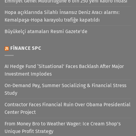
Emniyet Genel Müdürlüğüne 6 bin 250 yeni kadro ihdası
Hopa açıklarında Silahlı İnsansız Deniz Aracı alarmı:
Kemalpaşa-Hopa karayolu trafiğe kapatıldı
Büyükelçi atamaları Resmi Gazete'de
FINANCE SPC
AI Hedge Fund ‘Situational’ Faces Backlash After Major
Investment Implodes
On-Demand Pay, Summer Socializing & Financial Stress
Study
Contractor Faces Financial Ruin Over Obama Presidential
Center Project
From Money Bro to Weather Wager: Ice Cream Shop’s
Unique Profit Strategy