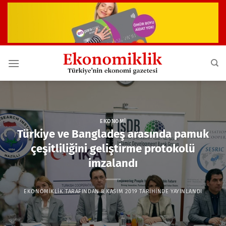
İçeriğe
atla
EKONOMI
Türkiye ve Bangladeş arasında pamuk
çeşitliliğini geliştirme protokolü
imzalandı
EKONOMIKLIK
TARAFINDAN
8 KASIM 2019
TARIHINDE YAYINLANDI