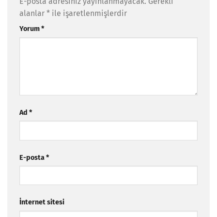
E-posta adresiniz yayınlanmayacak.
Gerekli
alanlar
*
ile işaretlenmişlerdir
Yorum
*
Ad
*
E-posta
*
İnternet sitesi