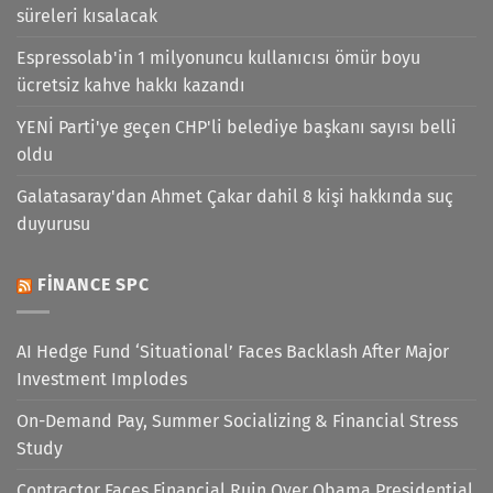
süreleri kısalacak
Espressolab'in 1 milyonuncu kullanıcısı ömür boyu
ücretsiz kahve hakkı kazandı
YENİ Parti'ye geçen CHP'li belediye başkanı sayısı belli
oldu
Galatasaray'dan Ahmet Çakar dahil 8 kişi hakkında suç
duyurusu
FINANCE SPC
AI Hedge Fund ‘Situational’ Faces Backlash After Major
Investment Implodes
On-Demand Pay, Summer Socializing & Financial Stress
Study
Contractor Faces Financial Ruin Over Obama Presidential