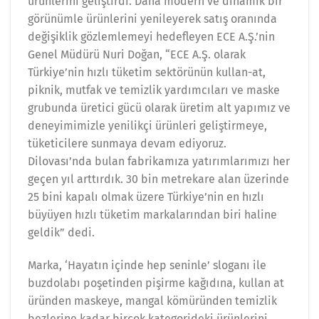
ürünlerini geliştirdi. Daha modern ve dinamik bir
görünümle ürünlerini yenileyerek satış oranında
değişiklik gözlemlemeyi hedefleyen ECE A.Ş.’nin
Genel Müdürü Nuri Doğan, “ECE A.Ş. olarak
Türkiye’nin hızlı tüketim sektörünün kullan-at,
piknik, mutfak ve temizlik yardımcıları ve maske
grubunda üretici gücü olarak üretim alt yapımız ve
deneyimimizle yenilikçi ürünleri geliştirmeye,
tüketicilere sunmaya devam ediyoruz.
Dilovası’nda bulan fabrikamıza yatırımlarımızı her
geçen yıl arttırdık. 30 bin metrekare alan üzerinde
25 bini kapalı olmak üzere Türkiye’nin en hızlı
büyüyen hızlı tüketim markalarından biri haline
geldik” dedi.
Marka, ‘Hayatın içinde hep seninle’ sloganı ile
buzdolabı poşetinden pişirme kağıdına, kullan at
üründen maskeye, mangal kömüründen temizlik
bezlerine kadar birçok kategorideki ürünlerini