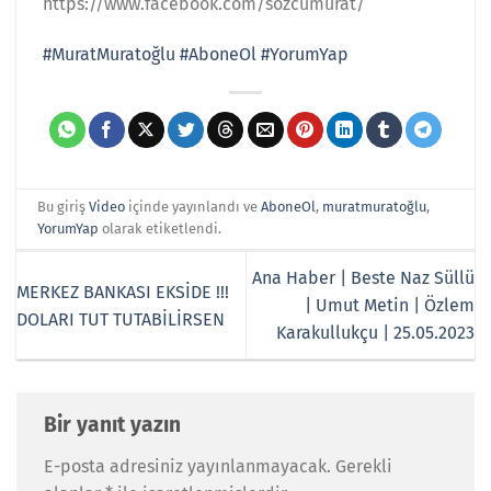
https://www.facebook.com/sozcumurat/
#MuratMuratoğlu
#AboneOl
​
#YorumYap
Bu giriş
Video
içinde yayınlandı ve
AboneOl
,
muratmuratoğlu
,
YorumYap
olarak etiketlendi.
Ana Haber | Beste Naz Süllü
MERKEZ BANKASI EKSİDE !!!
| Umut Metin | Özlem
DOLARI TUT TUTABİLİRSEN
Karakullukçu | 25.05.2023
Bir yanıt yazın
E-posta adresiniz yayınlanmayacak.
Gerekli