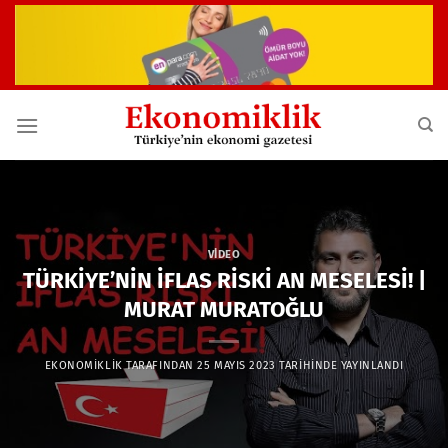
İçeriğe
atla
VIDEO
TÜRKİYE’NİN İFLAS RİSKİ AN MESELESİ! |
MURAT MURATOĞLU
EKONOMIKLIK
TARAFINDAN
25 MAYIS 2023
TARIHINDE YAYINLANDI