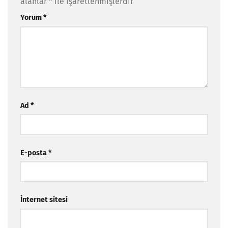
alanlar
*
ile işaretlenmişlerdir
Yorum
*
Ad
*
E-posta
*
İnternet sitesi