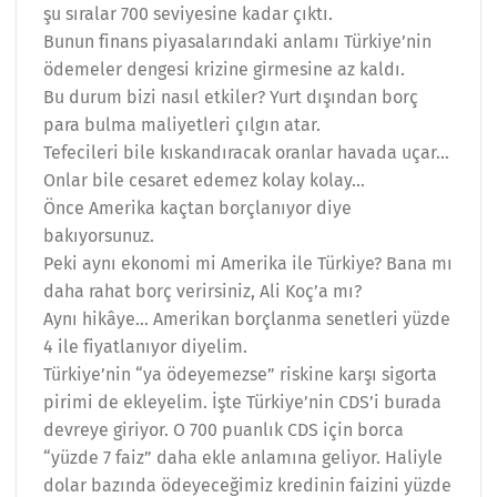
şu sıralar 700 seviyesine kadar çıktı.
Bunun finans piyasalarındaki anlamı Türkiye’nin
ödemeler dengesi krizine girmesine az kaldı.
Bu durum bizi nasıl etkiler? Yurt dışından borç
para bulma maliyetleri çılgın atar.
Tefecileri bile kıskandıracak oranlar havada uçar…
Onlar bile cesaret edemez kolay kolay…
Önce Amerika kaçtan borçlanıyor diye
bakıyorsunuz.
Peki aynı ekonomi mi Amerika ile Türkiye? Bana mı
daha rahat borç verirsiniz, Ali Koç’a mı?
Aynı hikâye… Amerikan borçlanma senetleri yüzde
4 ile fiyatlanıyor diyelim.
Türkiye’nin “ya ödeyemezse” riskine karşı sigorta
pirimi de ekleyelim. İşte Türkiye’nin CDS’i burada
devreye giriyor. O 700 puanlık CDS için borca
“yüzde 7 faiz” daha ekle anlamına geliyor. Haliyle
dolar bazında ödeyeceğimiz kredinin faizini yüzde