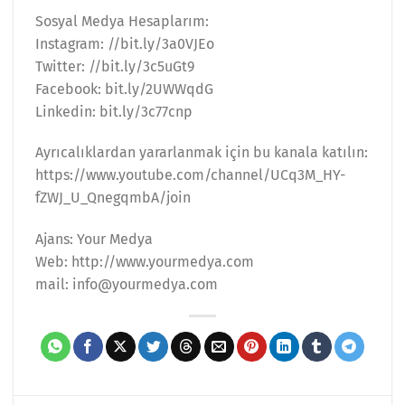
Sosyal Medya Hesaplarım:
Instagram: //bit.ly/3a0VJEo
Twitter: //bit.ly/3c5uGt9
Facebook: bit.ly/2UWWqdG
Linkedin: bit.ly/3c77cnp
Ayrıcalıklardan yararlanmak için bu kanala katılın:
https://www.youtube.com/channel/UCq3M_HY-
fZWJ_U_QnegqmbA/join
Ajans: Your Medya
Web: http://www.yourmedya.com
mail: info@yourmedya.com