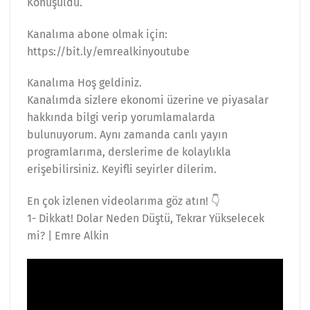
Konuşuldu.
Kanalıma abone olmak için:
https://bit.ly/emrealkinyoutube
Kanalıma Hoş geldiniz.
Kanalımda sizlere ekonomi üzerine ve piyasalar
hakkında bilgi verip yorumlamalarda
bulunuyorum. Aynı zamanda canlı yayın
programlarıma, derslerime de kolaylıkla
erişebilirsiniz. Keyifli seyirler dilerim.
En çok izlenen videolarıma göz atın! 👇
1- Dikkat! Dolar Neden Düştü, Tekrar Yükselecek
mi? | Emre Alkin