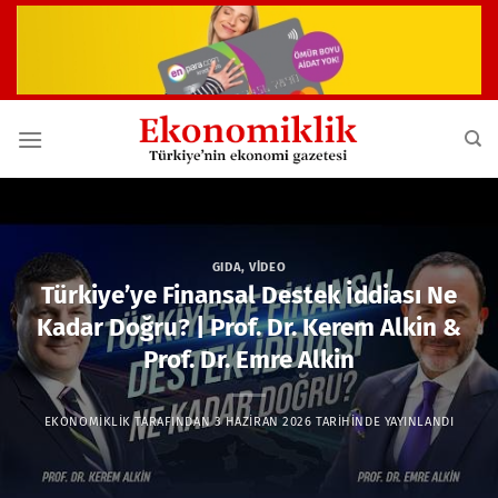
İçeriğe
atla
GIDA
,
VIDEO
Türkiye’ye Finansal Destek İddiası Ne
Kadar Doğru? | Prof. Dr. Kerem Alkin &
Prof. Dr. Emre Alkin
EKONOMIKLIK
TARAFINDAN
3 HAZIRAN 2026
TARIHINDE YAYINLANDI