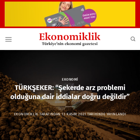
İçeriğe
atla
EKONOMI
TÜRKŞEKER: “Şekerde arz problemi
olduğuna dair iddialar doğru değildir”
EKONOMIKLIK
TARAFINDAN
13 KASIM 2021
TARIHINDE YAYINLANDI