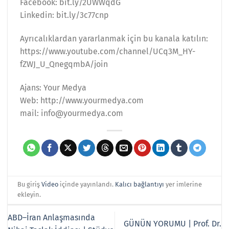
Facebook: bit.ly/2UWWqdG
Linkedin: bit.ly/3c77cnp
Ayrıcalıklardan yararlanmak için bu kanala katılın:
https://www.youtube.com/channel/UCq3M_HY-
fZWJ_U_QnegqmbA/join
Ajans: Your Medya
Web: http://www.yourmedya.com
mail: info@yourmedya.com
Bu giriş
Video
içinde yayınlandı.
Kalıcı bağlantıyı
yer imlerine
ekleyin.
ABD–İran Anlaşmasında
GÜNÜN YORUMU | Prof. Dr.