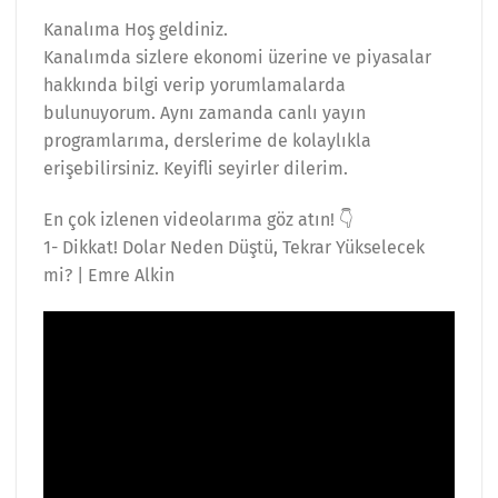
Kanalıma Hoş geldiniz.
Kanalımda sizlere ekonomi üzerine ve piyasalar
hakkında bilgi verip yorumlamalarda
bulunuyorum. Aynı zamanda canlı yayın
programlarıma, derslerime de kolaylıkla
erişebilirsiniz. Keyifli seyirler dilerim.
En çok izlenen videolarıma göz atın! 👇
1- Dikkat! Dolar Neden Düştü, Tekrar Yükselecek
mi? | Emre Alkin