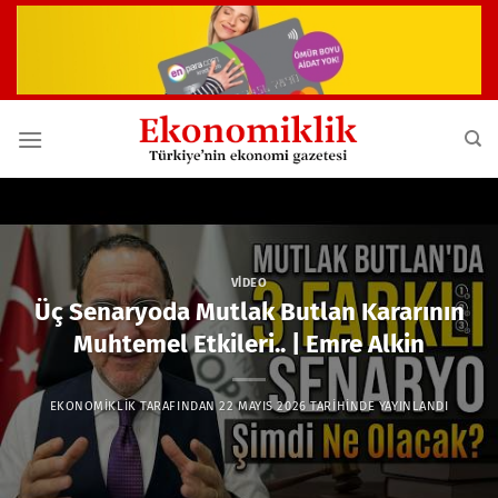
İçeriğe
atla
VIDEO
Üç Senaryoda Mutlak Butlan Kararının
Muhtemel Etkileri.. | Emre Alkin
EKONOMIKLIK
TARAFINDAN
22 MAYIS 2026
TARIHINDE YAYINLANDI