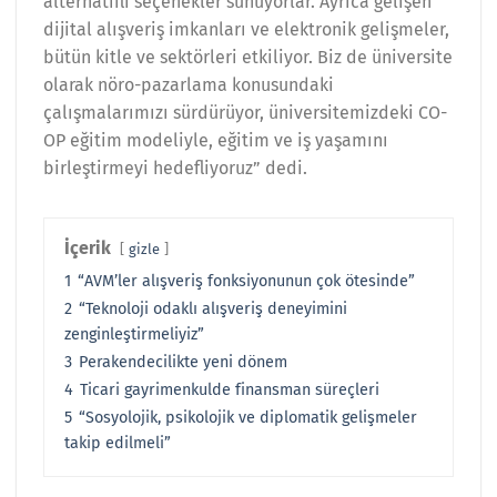
alternatifli seçenekler sunuyorlar. Ayrıca gelişen
dijital alışveriş imkanları ve elektronik gelişmeler,
bütün kitle ve sektörleri etkiliyor. Biz de üniversite
olarak nöro-pazarlama konusundaki
çalışmalarımızı sürdürüyor, üniversitemizdeki CO-
OP eğitim modeliyle, eğitim ve iş yaşamını
birleştirmeyi hedefliyoruz” dedi.
İçerik
gizle
1
“AVM’ler alışveriş fonksiyonunun çok ötesinde”
2
“Teknoloji odaklı alışveriş deneyimini
zenginleştirmeliyiz”
3
Perakendecilikte yeni dönem
4
Ticari gayrimenkulde finansman süreçleri
5
“Sosyolojik, psikolojik ve diplomatik gelişmeler
takip edilmeli”