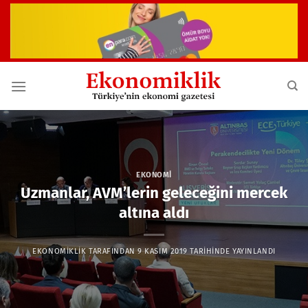
İçeriğe
atla
EKONOMI
Uzmanlar, AVM’lerin geleceğini mercek
altına aldı
EKONOMIKLIK
TARAFINDAN
9 KASIM 2019
TARIHINDE YAYINLANDI