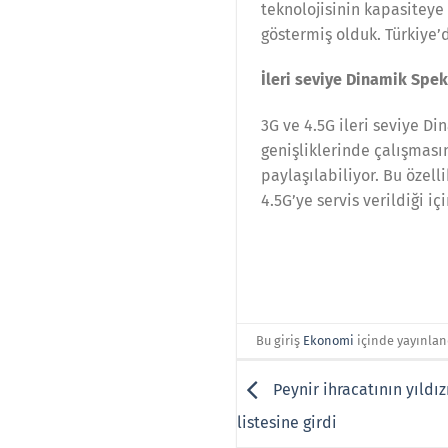
teknolojisinin kapasiteye
göstermiş olduk. Türkiye’
İleri seviye Dinamik Spe
3G ve 4.5G ileri seviye D
genişliklerinde çalışması
paylaşılabiliyor. Bu özell
4.5G’ye servis verildiği 
Bu giriş
Ekonomi
içinde yayınlan
Peynir ihracatının yıldız
listesine girdi