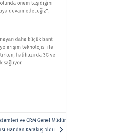
yolunda önem taşıdığını
maya devam edeceğiz”.
olmayan daha küçük bant
o erişim teknolojisi ile
ltırken, halihazırda 3G ve
 sağlıyor.
Sistemleri ve CRM Genel Müdür
ısı Handan Karakuş oldu