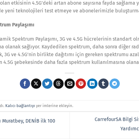
 olan etkisinin 4.5G’deki artan abone sayısına fayda sağlama 
de yeni teknolojileri test etmeye ve abonelerimizle buluştur
ktrum Paylaşımı
inamik Spektrum Paylaşımı, 3G ve 4.5G hücrelerinin standart 
na olanak sağlıyor. Kaydedilen spektrum, daha sonra diğer rady
ik, 3G ve 4.5G’nin birlikte dağıtımı için gereken spektrumu aza
için 4.5G şebekesinde daha fazla spektrum kullanılmasına olanak
dı.
Kalıcı bağlantıyı
yer imlerine ekleyin.
CarrefourSA Bilgi 
ı Muratbey, DENİB ilk 100
Yardımc