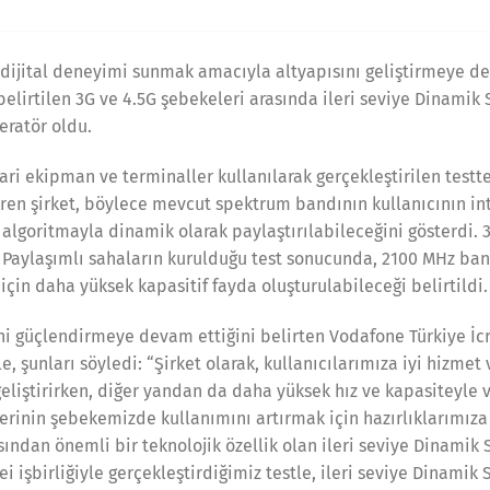
 dijital deneyimi sunmak amacıyla altyapısını geliştirmeye de
 belirtilen 3G ve 4.5G şebekeleri arasında ileri seviye Dinami
eratör oldu.
cari ekipman ve terminaller kullanılarak gerçekleştirilen test
ren şirket, böylece mevcut spektrum bandının kullanıcının int
r algoritmayla dinamik olarak paylaştırılabileceğini gösterdi. 3
Paylaşımlı sahaların kurulduğu test sonucunda, 2100 MHz ba
G için daha yüksek kapasitif fayda oluşturulabileceği belirtildi.
ni güçlendirmeye devam ettiğini belirten Vodafone Türkiye İc
, şunları söyledi: “Şirket olarak, kullanıcılarımıza iyi hizmet
liştirirken, diğer yandan da daha yüksek hız ve kapasiteyle v
lerinin şebekemizde kullanımını artırmak için hazırlıklarımız
ından önemli bir teknolojik özellik olan ileri seviye Dinamik
ei işbirliğiyle gerçekleştirdiğimiz testle, ileri seviye Dinami