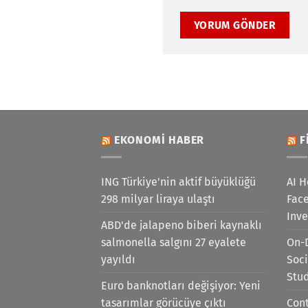
EKONOMI HABER
F
ING Türkiye'nin aktif büyüklüğü
AI H
298 milyar liraya ulaştı
Face
Inv
ABD'de jalapeno biberi kaynaklı
salmonella salgını 27 eyalete
On-
yayıldı
Soci
Stu
Euro banknotları değişiyor: Yeni
tasarımlar görücüye çıktı
Cont