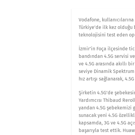
Vodafone, kullanıcılarına
Türkiye’de ilk kez olduğu
teknolojisini test eden op
İzmir’in Foça ilçesinde ti
bandından 4.5G servisi ve
ve 4.5G arasında akıllı bi
seviye Dinamik Spektrum 
hız artışı sağlanarak, 4.5
Şirketin 4.5G’de şebekesi
Yardımcısı Thibaud Rerolle
yandan 4.5G şebekemizi ge
sunacak yeni 4.5G özellik
kapsamda, 3G ve 4.5G açıs
başarıyla test ettik. Huaw