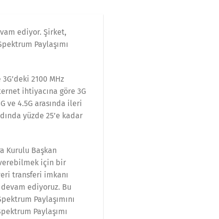
vam ediyor. Şirket,
k Spektrum Paylaşımı
te 3G’deki 2100 MHz
ernet ihtiyacına göre 3G
G ve 4.5G arasında ileri
ndında yüzde 25’e kadar
ra Kurulu Başkan
 verebilmek için bir
eri transferi imkanı
a devam ediyoruz. Bu
 Spektrum Paylaşımını
k Spektrum Paylaşımı