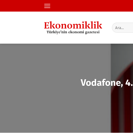
İçeriğe
atla
Vodafone, 4.