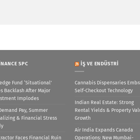
INANCE SPC
İŞ VE ENDÜSTRI
edge Fund ‘Situational’
Cannabis Dispensaries Embr
s Backlash After Major
Self-Checkout Technology
estment Implodes
Indian Real Estate: Strong
Demand Pay, Summer
Rental Yields & Property Va
alizing & Financial Stress
Growth
dy
Air India Expands Canada
ractor Faces Financial Ruin
Operations: New Mumbai-