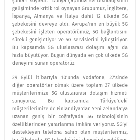
şunları söyledi: “Dünya çapında 5G teknolojisinin
gelişiminde kritik rol oynayan Grubumuz, İngiltere,
İspanya, Almanya ve İtalya dahil 12 ülkede 5G
şebekesini devreye aldı. Avrupa’nın en büyük 5G
şebekesini işleten operatörümüz, 5G bağlantısını
sürekli genişletiyor ve 5G servislerini iyileştiriyor.
Bu kapsamda 5G uluslararası dolaşım ağını da
hızla büyütüyor. Bugün dünyada en çok ülkede 5G
deneyimi sunan operatörüz.
29 Eylül itibarıyla 10’unda Vodafone, 27’sinde
diğer operatörler olmak üzere toplam 37 ülkede
müşterilerimize 5G uluslararası dolaşım hizmeti
sunuyoruz. Bu kapsamda Türkiye’deki
müşterilerimize de Finlandiya’dan Yeni Zelanda’ya
uzanan geniş bir coğrafyada 5G teknolojisinin
özelliklerinden yararlanma imkânı veriyoruz. 5G’yi
destekleyen telefona sahip olan müşterilerimiz,
bu ülkelerde 5G teknolojisini deneyimleyebiliyor.