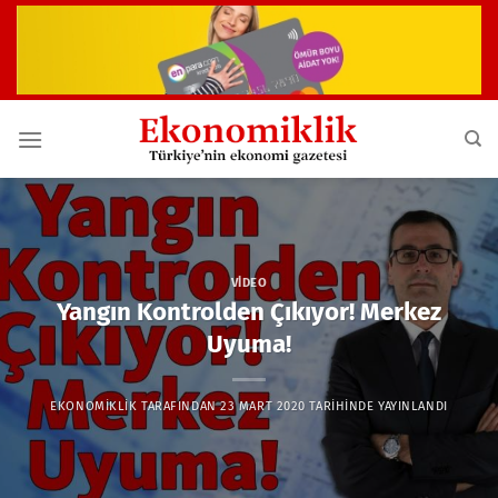
İçeriğe
atla
VIDEO
Yangın Kontrolden Çıkıyor! Merkez
Uyuma!
EKONOMIKLIK
TARAFINDAN
23 MART 2020
TARIHINDE YAYINLANDI