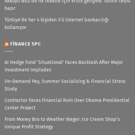
Akkuyu NGS'de ilk reaktör için kritik gelişme: Türbin tesisi
hazır
Türkiye'de her 4 kişiden 3'ü internet bankacılığı
kullanıyor
FINANCE SPC
AI Hedge Fund ‘Situational’ Faces Backlash After Major
Investment Implodes
On-Demand Pay, Summer Socializing & Financial Stress
Study
Contractor Faces Financial Ruin Over Obama Presidential
Center Project
From Money Bro to Weather Wager: Ice Cream Shop’s
Unique Profit Strategy