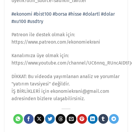
uyelik?utm_source=sadikm_twitter
#ekonomi
#bist100
#borsa
#hisse
#dolartl
#dolar
#xu100
#usdtry
Patreon ile destek olmak için:
https://www.patreon.com/ekonomiekrani
Kanalımıza üye olmak için:
https://www.youtube.com/channel/UC6nnq_RUncAIDtFJ
DİKKAT: Bu videoda yayımlanan analiz ve yorumlar
"yatırım tavsiyesi" değildir.
İŞ BİRLİKLERİ için ekonomiekrani@gmail.com
adresinden bizlere ulaşabilirsiniz.