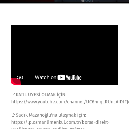
🚩KATIL ÜYESİ OLMAK İÇİN:
https://www.youtube.com/channel/UC6nnq_RUncAIDtFJ
🚩Sadık Mazanoğlu’na ulaşmak için:
https://lp.osmanlimenkul.com.tr/borsa-direkt-