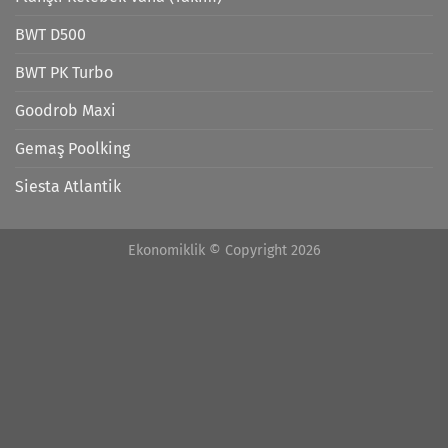
BWT D500
BWT PK Turbo
Goodrob Maxi
Gemaş Poolking
Siesta Atlantik
Ekonomiklik © Copyright 2026