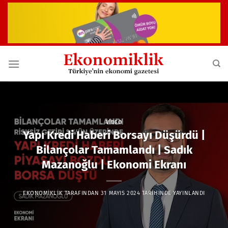
İçeriğe
atla
VIDEO
Yapı Kredi Haberi Borsayı Düşürdü |
Bilançolar Tamamlandı | Sadık
Mazanoğlu | Ekonomi Ekranı
EKONOMIKLIK
TARAFINDAN
31 MAYIS 2024
TARIHINDE YAYINLANDI