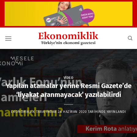
İçeriğe
atla
VIDEO
Yapılan atamalar yerine Resmi Gazete’de
‘liyakat aranmayacak’ yazılabilirdi
EKONOMIKLIK
TARAFINDAN
24 HAZIRAN 2020
TARIHINDE YAYINLANDI