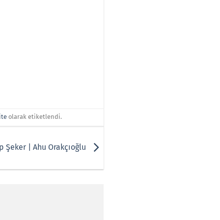
ite
olarak etiketlendi.
ıp Şeker | Ahu Orakçıoğlu