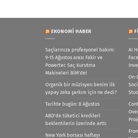
EKONOMI HABER
F
Saçlarınıza profesyonel bakım:
AI H
9-15 Ağustos arası Fakir ve
Face
Powertec Saç Kurutma
Inv
Makineleri BİM'de!
On-
Organik bir müzisyen benim ilk
Soci
yapay zeka şarkım için ne dedi?
Stu
Tarihte bugün: 8 Ağustos
Cont
Ove
ABD'de tüketici kredileri
Proj
beklentilerin üzerinde arttı
Fro
New York borsası haftayı