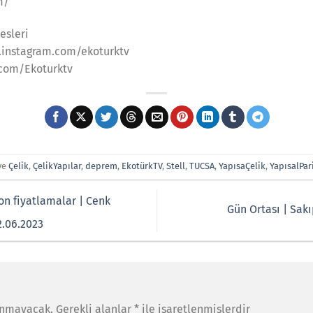
m/
esleri
.instagram.com/ekoturktv
.com/Ekoturktv
ve
Çelik
,
ÇelikYapılar
,
deprem
,
EkotürkTV
,
Stell
,
TUCSA
,
YapısaÇelik
,
YapısalPar
on fiyatlamalar | Cenk
Gün Ortası | Sak
2.06.2023
anmayacak.
Gerekli alanlar
*
ile işaretlenmişlerdir