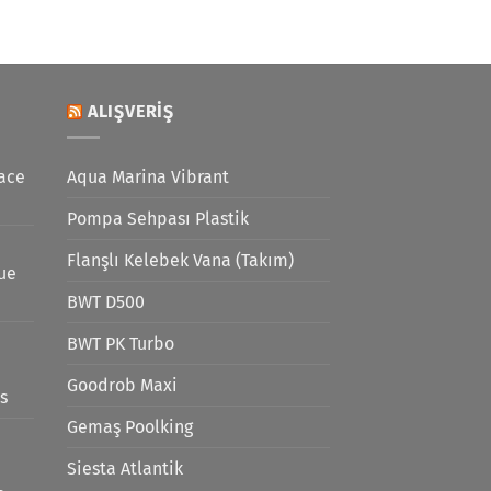
ALIŞVERIŞ
ace
Aqua Marina Vibrant
Pompa Sehpası Plastik
Flanşlı Kelebek Vana (Takım)
lue
BWT D500
BWT PK Turbo
Goodrob Maxi
s
Gemaş Poolking
Siesta Atlantik