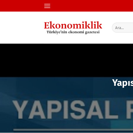
İçeriğe
atla
Yapıs