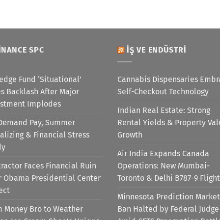
INANCE SPC
İŞ VE ENDÜSTRI
edge Fund ‘Situational’
Cannabis Dispensaries Embr
s Backlash After Major
Self-Checkout Technology
estment Implodes
Indian Real Estate: Strong
Demand Pay, Summer
Rental Yields & Property Va
alizing & Financial Stress
Growth
dy
Air India Expands Canada
ractor Faces Financial Ruin
Operations: New Mumbai-
r Obama Presidential Center
Toronto & Delhi B787-9 Flight
ect
Minnesota Prediction Market
m Money Bro to Weather
Ban Halted by Federal Judge