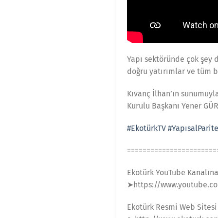
Yapı sektöründe çok şey d
doğru yatırımlar ve tüm b
Kıvanç İlhan’ın sunumuyla
Kurulu Başkanı Yener GÜR
#EkotürkTV
#YapısalParit
=======================
Ekotürk YouTube Kanalın
➤https://www.youtube.co
Ekotürk Resmi Web Sitesi