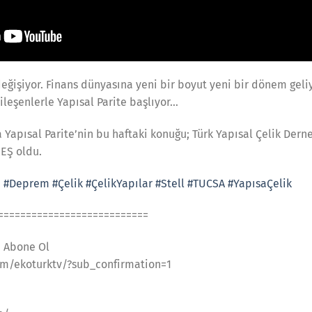
eğişiyor. Finans dünyasına yeni bir boyut yeni bir dönem geliy
ileşenlerle Yapısal Parite başlıyor…
 Yapısal Parite’nin bu haftaki konuğu; Türk Yapısal Çelik Der
EŞ oldu.
e
#Deprem
#Çelik
#ÇelikYapılar
#Stell
#TUCSA
#YapısaÇelik
===========================
a Abone Ol
m/ekoturktv/?sub_confirmation=1