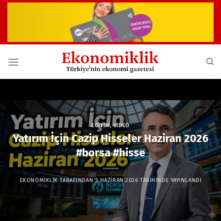
İçeriğe
atla
EĞITIM
,
VIDEO
Yatırım İçin Cazip Hisseler Haziran 2026
#borsa #hisse
EKONOMIKLIK
TARAFINDAN
5 HAZIRAN 2026
TARIHINDE YAYINLANDI