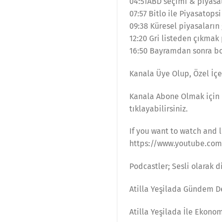
04:51ABD seçimi & piyasa
07:57 Bitlo ile Piyasatopsi
09:38 Küresel piyasaların
12:20 Gri listeden çıkmak 
16:50 Bayramdan sonra bo
Kanala Üye Olup, Özel İçer
Kanala Abone Olmak için 
tıklayabilirsiniz.
If you want to watch and l
https://www.youtube.co
Podcastler; Sesli olarak 
Atilla Yeşilada Gündem De
Atilla Yeşilada İle Ekonom