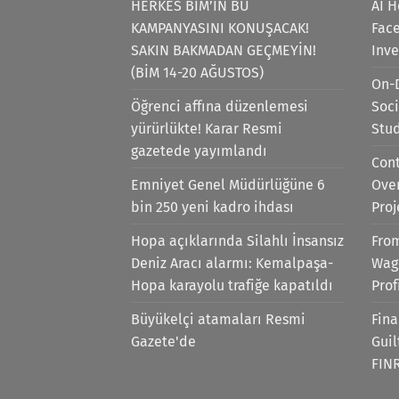
HERKES BİM’İN BU
AI H
KAMPANYASINI KONUŞACAK!
Face
SAKIN BAKMADAN GEÇMEYİN!
Inv
(BİM 14-20 AĞUSTOS)
On-
Öğrenci affına düzenlemesi
Soci
yürürlükte! Karar Resmi
Stu
gazetede yayımlandı
Cont
Emniyet Genel Müdürlüğüne 6
Ove
bin 250 yeni kadro ihdası
Proj
Hopa açıklarında Silahlı İnsansız
Fro
Deniz Aracı alarmı: Kemalpaşa-
Wag
Hopa karayolu trafiğe kapatıldı
Prof
Büyükelçi atamaları Resmi
Fina
Gazete'de
Gui
FIN