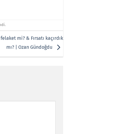
ndi.
felaket mi? & Fırsatı kaçırdık
mı? | Ozan Gündoğdu