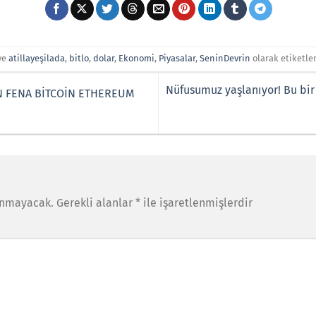
ve
atillayeşilada
,
bitlo
,
dolar
,
Ekonomi
,
Piyasalar
,
SeninDevrin
olarak etiketle
Nüfusumuz yaşlanıyor! Bu bir 
N FENA BİTCOİN ETHEREUM
anmayacak.
Gerekli alanlar
*
ile işaretlenmişlerdir