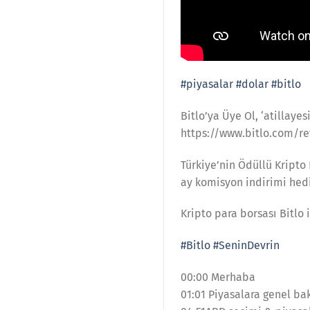
#piyasalar
#dolar
#bitlo
Bitlo’ya Üye Ol, ‘atillay
https://www.bitlo.com/ref
Türkiye’nin Ödüllü Kripto 
ay komisyon indirimi hed
Kripto para borsası Bitlo i
#Bitlo
#SeninDevrin
00:00 Merhaba
01:01 Piyasalara genel ba