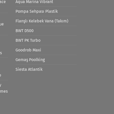
ace
Aqua Marina Vibrant
Pompa Sehpası Plastik
Flanşlı Kelebek Vana (Takım)
lue
BWT D500
BWT PK Turbo
Goodrob Maxi
s
Gemaş Poolking
Siesta Atlantik
e
y
emes