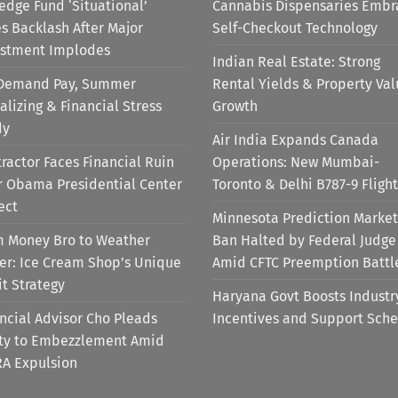
edge Fund ‘Situational’
Cannabis Dispensaries Embr
s Backlash After Major
Self-Checkout Technology
estment Implodes
Indian Real Estate: Strong
Demand Pay, Summer
Rental Yields & Property Va
alizing & Financial Stress
Growth
dy
Air India Expands Canada
ractor Faces Financial Ruin
Operations: New Mumbai-
r Obama Presidential Center
Toronto & Delhi B787-9 Flight
ect
Minnesota Prediction Market
m Money Bro to Weather
Ban Halted by Federal Judge
er: Ice Cream Shop’s Unique
Amid CFTC Preemption Battl
it Strategy
Haryana Govt Boosts Industr
ncial Advisor Cho Pleads
Incentives and Support Sch
lty to Embezzlement Amid
RA Expulsion