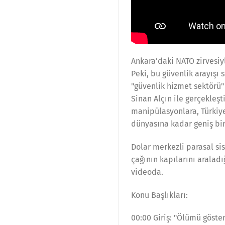
Ankara’daki NATO zirvesiyl
Peki, bu güvenlik arayışı
"güvenlik hizmet sektörü
Sinan Alçın ile gerçekleş
manipülasyonlara, Türkiye
dünyasına kadar geniş bir
Dolar merkezli parasal si
çağının kapılarını aralad
videoda.
Konu Başlıkları:
00:00 Giriş: "Ölümü göste