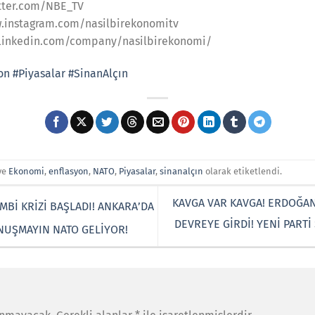
witter.com/NBE_TV
w.instagram.com/nasilbirekonomitv
w.linkedin.com/company/nasilbirekonomi/
on
#Piyasalar
#SinanAlçın
ve
Ekonomi
,
enflasyon
,
NATO
,
Piyasalar
,
sinanalçın
olarak etiketlendi.
KAVGA VAR KAVGA! ERDOĞAN
MBİ KRİZİ BAŞLADI! ANKARA’DA
DEVREYE GİRDİ! YENİ PARTİ
ONUŞMAYIN NATO GELİYOR!