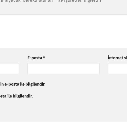
anmayacak.
Gerekli alanlar
*
ile işaretlenmişlerdir
E-posta
*
İnternet s
n e-posta ile bilgilendir.
ta ile bilgilendir.