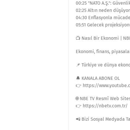
00:25 "NATO A.Ş.": Güvenli
02:25 Altın neden düşüyor
04:30 Enflasyonla mücadele
05:51 Gelecek projeksiyonu
📺 Nasıl Bir Ekonomi | NB
Ekonomi, finans, piyasala
📌 Türkiye ve dünya ekono
🔔 KANALA ABONE OL
👉 https://www.youtube.
🌐 NBE TV Resmî Web Site
👉 https://nbetv.com.tr/
📲 Bizi Sosyal Medyada T