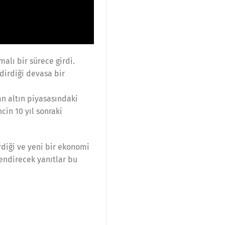
alı bir sürece girdi.
dirdiği devasa bir
an altın piyasasındaki
cin 10 yıl sonraki
rdiği ve yeni bir ekonomi
lendirecek yanıtlar bu