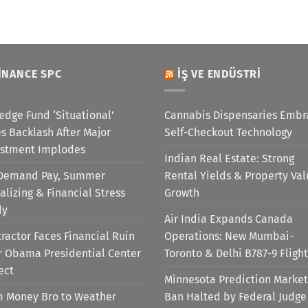
INANCE SPC
İŞ VE ENDÜSTRI
edge Fund ‘Situational’
Cannabis Dispensaries Embr
s Backlash After Major
Self-Checkout Technology
estment Implodes
Indian Real Estate: Strong
Demand Pay, Summer
Rental Yields & Property Va
alizing & Financial Stress
Growth
dy
Air India Expands Canada
ractor Faces Financial Ruin
Operations: New Mumbai-
r Obama Presidential Center
Toronto & Delhi B787-9 Flight
ect
Minnesota Prediction Market
m Money Bro to Weather
Ban Halted by Federal Judge