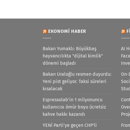
EKONOMI HABER
F
Bakan Yumaklı: Büyükbaş
AI H
hayvancılıkta "dijital kimlik"
Face
dönemi başladı
Inv
Bakan Uraloğlu resmen duyurdu:
On-
Yeni pist geliyor. Taksi süreleri
Soci
kısalacak
Stu
Espressolab'in 1 milyonuncu
Cont
kullanıcısı ömür boyu ücretsiz
Ove
kahve hakkı kazandı
Proj
YENİ Parti'ye geçen CHP'li
Fro