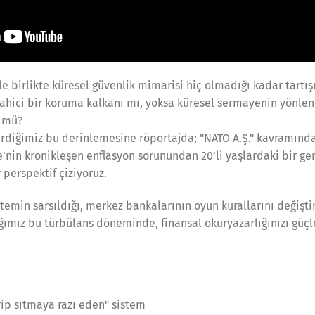
e birlikte küresel güvenlik mimarisi hiç olmadığı kadar tartışm
 sahici bir koruma kalkanı mı, yoksa küresel sermayenin yönlen
" mü?
tirdiğimiz bu derinlemesine röportajda; "NATO A.Ş." kavramınd
’nin kronikleşen enflasyon sorunundan 20’li yaşlardaki bir gen
 perspektif çiziyoruz.
stemin sarsıldığı, merkez bankalarının oyun kurallarını değişti
ığımız bu türbülans döneminde, finansal okuryazarlığınızı güç
rip sıtmaya razı eden" sistem