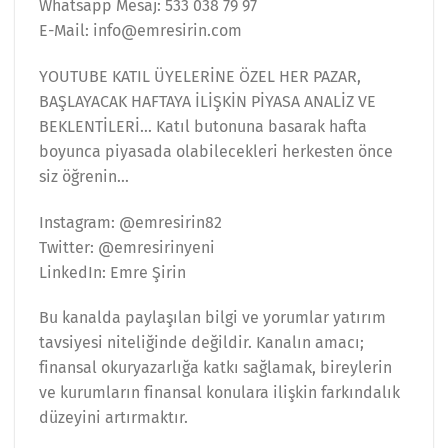
Whatsapp Mesaj: 533 038 79 97
E-Mail: info@emresirin.com
YOUTUBE KATIL ÜYELERİNE ÖZEL HER PAZAR,
BAŞLAYACAK HAFTAYA İLİŞKİN PİYASA ANALİZ VE
BEKLENTİLERİ… Katıl butonuna basarak hafta
boyunca piyasada olabilecekleri herkesten önce
siz öğrenin…
Instagram: @emresirin82
Twitter: @emresirinyeni
LinkedIn: Emre Şirin
Bu kanalda paylaşılan bilgi ve yorumlar yatırım
tavsiyesi niteliğinde değildir. Kanalın amacı;
finansal okuryazarlığa katkı sağlamak, bireylerin
ve kurumların finansal konulara ilişkin farkındalık
düzeyini artırmaktır.