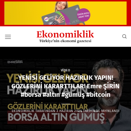
İçeriğe
atla
VIDEO
YENİSİ GELİYOR HAZIRLIK YAPIN!
GÖZLERİNİ KARARTTILAR! Emre ŞİRİN
#borsa #altın #gümüş #bitcoin
EKONOMIKLIK
TARAFINDAN
3 HAZIRAN 2026
TARIHINDE YAYINLANDI