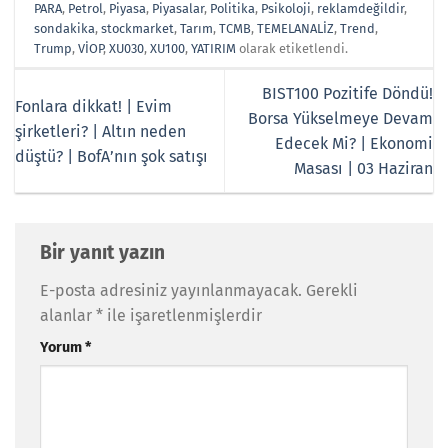
PARA
,
Petrol
,
Piyasa
,
Piyasalar
,
Politika
,
Psikoloji
,
reklamdeğildir
,
sondakika
,
stockmarket
,
Tarım
,
TCMB
,
TEMELANALİZ
,
Trend
,
Trump
,
VİOP
,
XU030
,
XU100
,
YATIRIM
olarak etiketlendi.
BIST100 Pozitife Döndü!
Fonlara dikkat! | Evim
Borsa Yükselmeye Devam
şirketleri? | Altın neden
Edecek Mi? | Ekonomi
düştü? | BofA’nın şok satışı
Masası | 03 Haziran
Bir yanıt yazın
E-posta adresiniz yayınlanmayacak.
Gerekli
alanlar
*
ile işaretlenmişlerdir
Yorum
*