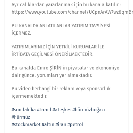
Ayrıcalıklardan yararlanmak için bu kanala katılın:
https://www.youtube.com/channel/UCpnArAW7wz8qmB
BU KANALDA ANLATILANLAR YATIRIM TAVSİYESİ
İÇERMEZ.
YATIRIMLARINIZ İÇİN YETKİLİ KURUMLAR İLE
İRTİBATA GEÇİLMESİ ÖNERİLMEKTEDİR.
Bu kanalda Emre ŞİRİN’in piyasalar ve ekonomiye
dair güncel yorumları yer almaktadır.
Bu video herhangi bir reklam veya sponsorluk
içermemektedir.
#sondakika
#trend
#ateşkes
#hürmüzboğazı
#hürmüz
#stockmarket
#altın
#iran
#petrol