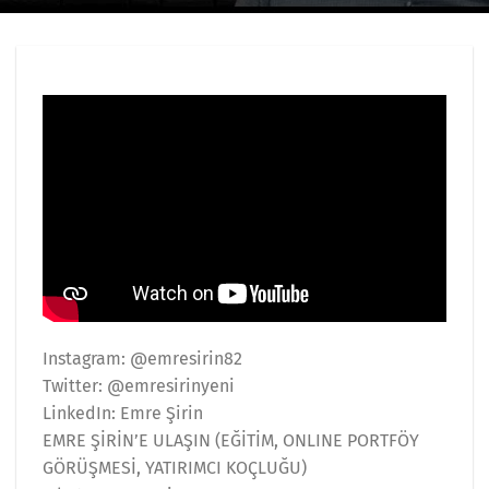
Instagram: @emresirin82
Twitter: @emresirinyeni
LinkedIn: Emre Şirin
EMRE ŞİRİN’E ULAŞIN (EĞİTİM, ONLINE PORTFÖY
GÖRÜŞMESİ, YATIRIMCI KOÇLUĞU)