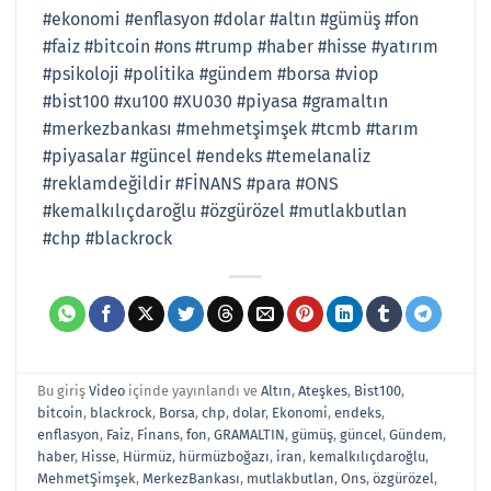
#ekonomi
#enflasyon
#dolar
#altın
#gümüş
#fon
#faiz
#bitcoin
#ons
#trump
#haber
#hisse
#yatırım
#psikoloji
#politika
#gündem
#borsa
#viop
#bist100
#xu100
#XU030
#piyasa
#gramaltın
#merkezbankası
#mehmetşimşek
#tcmb
#tarım
#piyasalar
#güncel
#endeks
#temelanaliz
#reklamdeğildir
#FİNANS
#para
#ONS
#kemalkılıçdaroğlu
#özgürözel
#mutlakbutlan
#chp
#blackrock
Bu giriş
Video
içinde yayınlandı ve
Altın
,
Ateşkes
,
Bist100
,
bitcoin
,
blackrock
,
Borsa
,
chp
,
dolar
,
Ekonomi
,
endeks
,
enflasyon
,
Faiz
,
Finans
,
fon
,
GRAMALTIN
,
gümüş
,
güncel
,
Gündem
,
haber
,
Hisse
,
Hürmüz
,
hürmüzboğazı
,
iran
,
kemalkılıçdaroğlu
,
MehmetŞimşek
,
MerkezBankası
,
mutlakbutlan
,
Ons
,
özgürözel
,