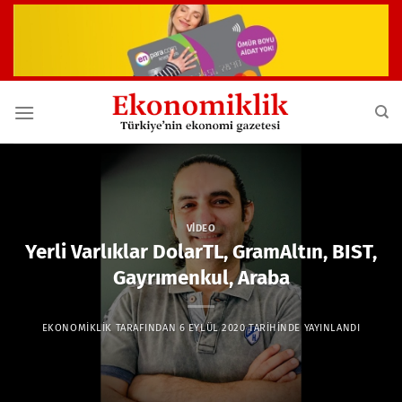
İçeriğe
atla
VIDEO
Yerli Varlıklar DolarTL, GramAltın, BIST,
Gayrımenkul, Araba
EKONOMIKLIK
TARAFINDAN
6 EYLÜL 2020
TARIHINDE YAYINLANDI