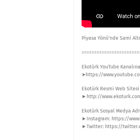
Piyasa Yönü’nde Sami Alt
=======================
Ekotürk YouTube Kanalın
➤https://www.youtube.co
Ekotürk Resmi Web Sitesi
►http://www.ekoturk.co
Ekotürk Sosyal Medya Adr
►Instagram: https://www
►Twitter: https://twitter