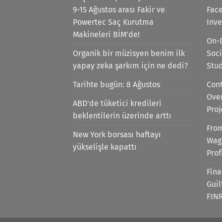
9-15 Ağustos arası Fakir ve
Face
Powertec Saç Kurutma
Inv
Makineleri BİM'de!
On-
Organik bir müzisyen benim ilk
Soci
yapay zeka şarkım için ne dedi?
Stu
Tarihte bugün: 8 Ağustos
Cont
Ove
ABD'de tüketici kredileri
Proj
beklentilerin üzerinde arttı
Fro
New York borsası haftayı
Wag
yükselişle kapattı
Prof
Fina
Gui
FIN