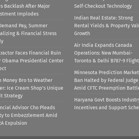
s Backlash After Major
Self-Checkout Technology
estment Implodes
Indian Real Estate: Strong
Demand Pay, Summer
Rental Yields & Property Va
alizing & Financial Stress
Growth
dy
Air India Expands Canada
ractor Faces Financial Ruin
Operations: New Mumbai-
r Obama Presidential Center
Toronto & Delhi B787-9 Flight
ect
Minnesota Prediction Market
m Money Bro to Weather
Ban Halted by Federal Judge
er: Ice Cream Shop’s Unique
Amid CFTC Preemption Battl
it Strategy
Haryana Govt Boosts Industr
ncial Advisor Cho Pleads
Incentives and Support Sch
lty to Embezzlement Amid
RA Expulsion