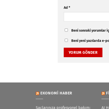
Ad
*
Beni sonraki yorumlar içi
Beni yeni yazılarda e-pos
EKONOMI HABER
F
Saçlarınıza profesyonel bakım:
AI H