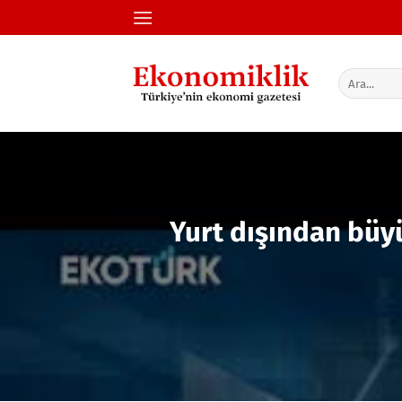
İçeriğe
atla
Yurt dışından büy