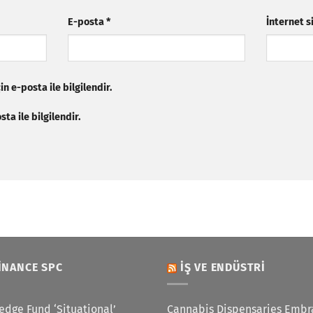
E-posta
*
İnternet s
n e-posta ile bilgilendir.
ta ile bilgilendir.
INANCE SPC
İŞ VE ENDÜSTRI
edge Fund ‘Situational’
Cannabis Dispensaries Embr