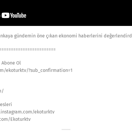
ınkaya gündemin öne çıkan ekonomi haberlerini değerlendird
========================
a Abone Ol
m/ekoturktv/?sub_confirmation=1
m/
esleri
.instagram.com/ekoturktv
.com/Ekoturktv