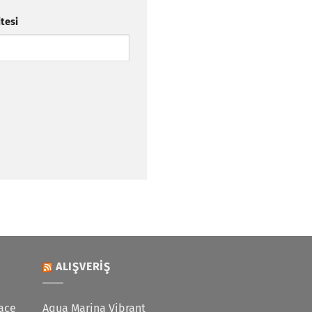
itesi
ALIŞVERIŞ
ace
Aqua Marina Vibrant