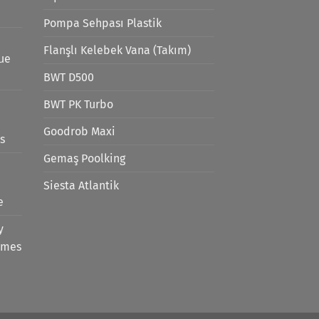
Pompa Sehpası Plastik
Flanşlı Kelebek Vana (Takım)
lue
BWT D500
BWT PK Turbo
Goodrob Maxi
s
Gemaş Poolking
Siesta Atlantik
e
y
emes