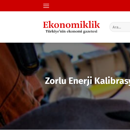
İçeriğe
atla
Zorlu Enerji Kalibra