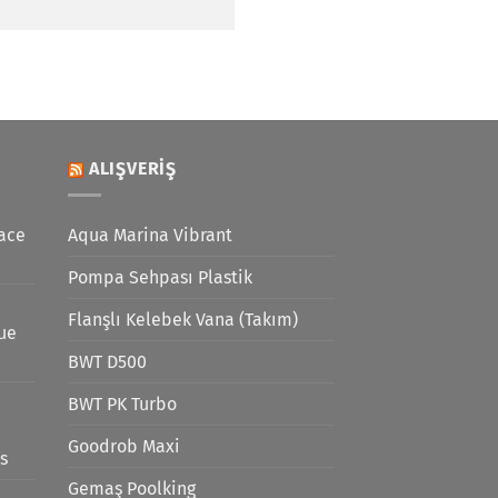
ALIŞVERIŞ
ace
Aqua Marina Vibrant
Pompa Sehpası Plastik
Flanşlı Kelebek Vana (Takım)
lue
BWT D500
BWT PK Turbo
Goodrob Maxi
s
Gemaş Poolking