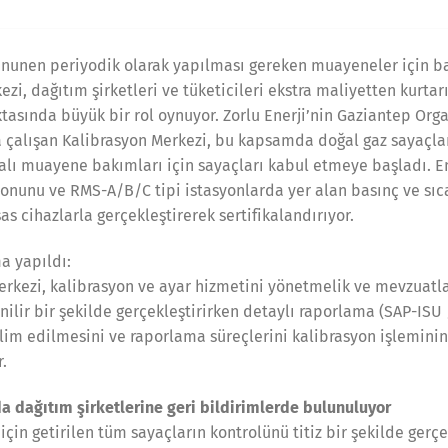
anunen periyodik olarak yapılması gereken muayeneler için b
zi, dağıtım şirketleri ve tüketicileri ekstra maliyetten kurtar
tasında büyük bir rol oynuyor. Zorlu Enerji’nin Gaziantep Org
da çalışan Kalibrasyon Merkezi, bu kapsamda doğal gaz sayaçl
alı muayene bakımları için sayaçları kabul etmeye başladı. Ene
yonunu ve RMS-A/B/C tipi istasyonlarda yer alan basınç ve sıc
as cihazlarla gerçekleştirerek sertifikalandırıyor.
a yapıldı:
rkezi, kalibrasyon ve ayar hizmetini yönetmelik ve mevzuatla
lir bir şekilde gerçekleştirirken detaylı raporlama (SAP-ISU / 
lim edilmesini ve raporlama süreçlerini kalibrasyon işlemin
r.
a dağıtım şirketlerine geri bildirimlerde bulunuluyor
n için getirilen tüm sayaçların kontrolünü titiz bir şekilde gerç