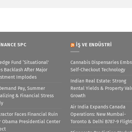
INANCE SPC
İŞ VE ENDÜSTRI
edge Fund ‘Situational’
Cannabis Dispensaries Embr
s Backlash After Major
Self-Checkout Technology
estment Implodes
Indian Real Estate: Strong
Demand Pay, Summer
Rental Yields & Property Va
alizing & Financial Stress
Growth
dy
Air India Expands Canada
ractor Faces Financial Ruin
Operations: New Mumbai-
r Obama Presidential Center
Toronto & Delhi B787-9 Flight
ect