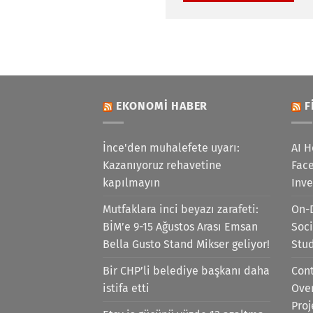
EKONOMI HABER
F
İnce'den muhalefete uyarı:
AI H
Kazanıyoruz rehavetine
Face
kapılmayın
Inv
Mutfaklara inci beyazı zarafeti:
On-
BİM’e 9-15 Ağustos Arası Emsan
Soci
Bella Gusto Stand Mikser geliyor!
Stu
Bir CHP’li belediye başkanı daha
Cont
istifa etti
Ove
Proj