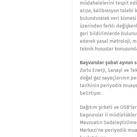
müdahalelerini tespit ediy
arıza, kalibrasyon talebi
bulundurarak veri kümesi 
üzerinden farklı değişken
geri bildirimlerde bulunuy
ederek yasal metroloji, m
teknik hususlar konusunda
Başvurular şubat ayının
Zorlu Enerji, Sanayi ve Te
doğal gaz sayaçlarının per
tarihinin periyodik muaye
belirtiyor.
Dağıtım şirketi ve OSB’le
başvurular il müdürlükleri
Mevzuatın Sadeleştirilmes
Merkezi’ne periyodik mua