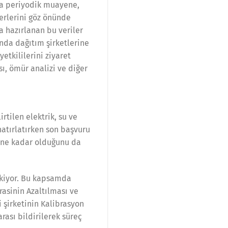
ıca periyodik muayene,
terlerini göz önünde
a hazırlanan bu veriler
nda dağıtım şirketlerine
etkililerini ziyaret
ı, ömür analizi ve diğer
rtilen elektrik, su ve
hatırlatırken son başvuru
nüne kadar olduğunu da
ekiyor. Bu kapsamda
rasinin Azaltılması ve
 şirketinin Kalibrasyon
ası bildirilerek süreç