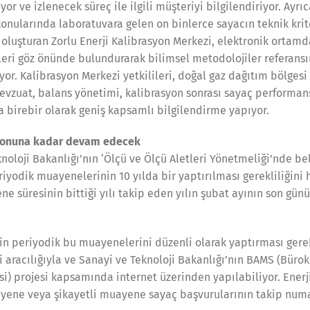
or ve izlenecek süreç ile ilgili müşteriyi bilgilendiriyor. Ayr
 konularında laboratuvara gelen on binlerce sayacın teknik kri
oluşturan Zorlu Enerji Kalibrasyon Merkezi, elektronik ortamd
leri göz önünde bulundurarak bilimsel metodolojiler referansı
or. Kalibrasyon Merkezi yetkilileri, doğal gaz dağıtım bölgesi y
evzuat, balans yönetimi, kalibrasyon sonrası sayaç performans
 birebir olarak geniş kapsamlı bilgilendirme yapıyor.
 sonuna kadar devam edecek
knoloji Bakanlığı’nın ‘Ölçü ve Ölçü Aletleri Yönetmeliği’nde beli
iyodik muayenelerinin 10 yılda bir yaptırılması gerekliliğini 
ne süresinin bittiği yılı takip eden yılın şubat ayının son gü
rin periyodik bu muayenelerini düzenli olarak yaptırması ger
 aracılığıyla ve Sanayi ve Teknoloji Bakanlığı’nın BAMS (Bürok
i) projesi kapsamında internet üzerinden yapılabiliyor. Enerji
yene veya şikayetli muayene sayaç başvurularının takip numar