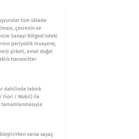
aşvurular tüm ülkede
ılması, çevrenin ve
anize Sanayi Bölgesi’ndeki
arının periyodik muayene,
rji şirketi, evsel doğal
aklık transmitter
r dahilinde teknik
Fiori / Mobil) ile
in tamamlanmasıyla
ekleştirirken varsa sayaç