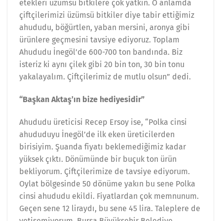
etekleri üzümsü bitkilere çok yatkın. O anlamda
çiftçilerimizi üzümsü bitkiler diye tabir ettiğimiz
ahududu, böğürtlen, yaban mersini, aronya gibi
ürünlere geçmesini tavsiye ediyoruz. Toplam
Ahududu İnegöl’de 600-700 ton bandında. Biz
isteriz ki aynı çilek gibi 20 bin ton, 30 bin tonu
yakalayalım. Çiftçilerimiz de mutlu olsun” dedi.
“Başkan Aktaş’ın bize hediyesidir”
Ahududu üreticisi Recep Ersoy ise, “Polka cinsi
ahududuyu İnegöl’de ilk eken üreticilerden
birisiyim. Şuanda fiyatı beklemediğimiz kadar
yüksek çıktı. Dönümünde bir buçuk ton ürün
bekliyorum. Çiftçilerimize de tavsiye ediyorum.
Oylat bölgesinde 50 dönüme yakın bu sene Polka
cinsi ahududu ekildi. Fiyatlardan çok memnunum.
Geçen sene 12 liraydı, bu sene 45 lira. Taleplere de
yetişemiyorum. Bursa Büyükşehir Belediye