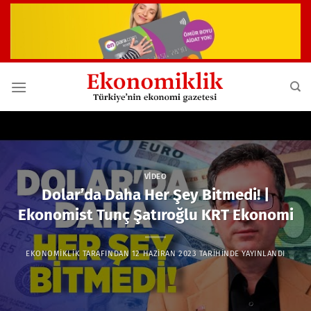
İçeriğe
atla
VIDEO
Dolar’da Daha Her Şey Bitmedi! |
Ekonomist Tunç Şatıroğlu KRT Ekonomi
EKONOMIKLIK
TARAFINDAN
12 HAZIRAN 2023
TARIHINDE YAYINLANDI