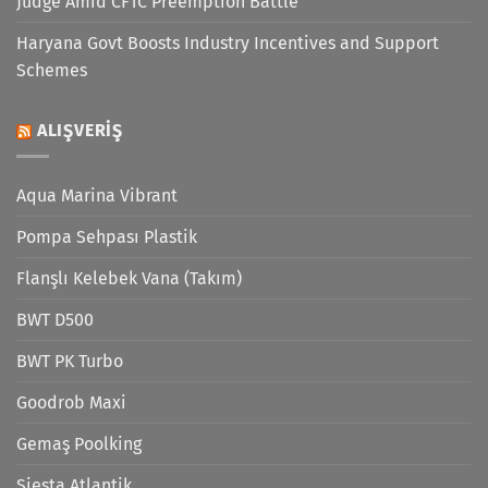
Judge Amid CFTC Preemption Battle
Haryana Govt Boosts Industry Incentives and Support
Schemes
ALIŞVERIŞ
Aqua Marina Vibrant
Pompa Sehpası Plastik
Flanşlı Kelebek Vana (Takım)
BWT D500
BWT PK Turbo
Goodrob Maxi
Gemaş Poolking
Siesta Atlantik