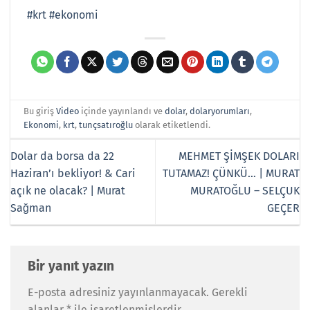
#krt
#ekonomi
Bu giriş
Video
içinde yayınlandı ve
dolar
,
dolaryorumları
,
Ekonomi
,
krt
,
tunçsatıroğlu
olarak etiketlendi.
Dolar da borsa da 22
MEHMET ŞİMŞEK DOLARI
Haziran’ı bekliyor! & Cari
TUTAMAZ! ÇÜNKÜ… | MURAT
açık ne olacak? | Murat
MURATOĞLU – SELÇUK
Sağman
GEÇER
Bir yanıt yazın
E-posta adresiniz yayınlanmayacak.
Gerekli
alanlar
*
ile işaretlenmişlerdir