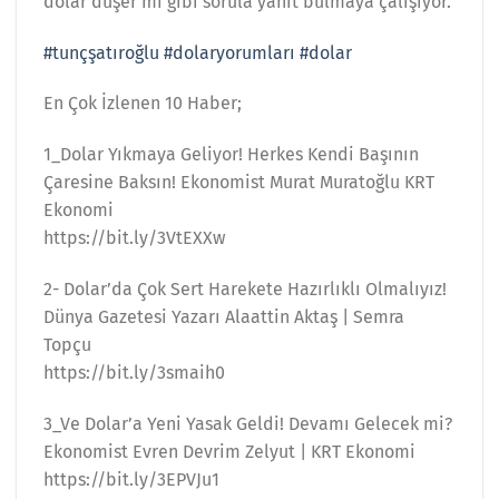
dolar düşer mi gibi sorula yanıt bulmaya çalışıyor.
#tunçşatıroğlu
#dolaryorumları
#dolar
En Çok İzlenen 10 Haber;
1_Dolar Yıkmaya Geliyor! Herkes Kendi Başının
Çaresine Baksın! Ekonomist Murat Muratoğlu KRT
Ekonomi
https://bit.ly/3VtEXXw
2- Dolar’da Çok Sert Harekete Hazırlıklı Olmalıyız!
Dünya Gazetesi Yazarı Alaattin Aktaş | Semra
Topçu
https://bit.ly/3smaih0
3_Ve Dolar’a Yeni Yasak Geldi! Devamı Gelecek mi?
Ekonomist Evren Devrim Zelyut | KRT Ekonomi
https://bit.ly/3EPVJu1