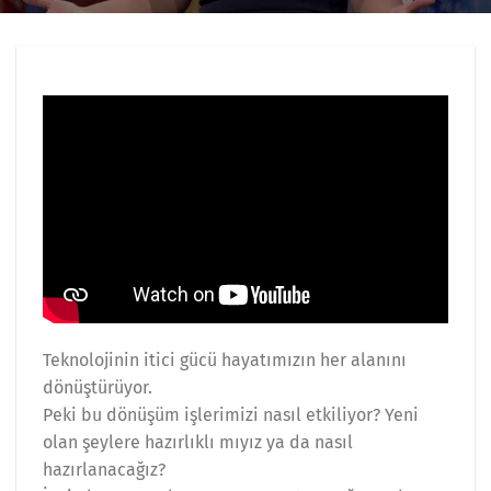
Teknolojinin itici gücü hayatımızın her alanını
dönüştürüyor.
Peki bu dönüşüm işlerimizi nasıl etkiliyor? Yeni
olan şeylere hazırlıklı mıyız ya da nasıl
hazırlanacağız?