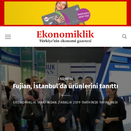
İçeriğe
atla
EKONOMI
Fujian, İstanbul’da ürünlerini tanıttı
EKONOMIKLIK
TARAFINDAN
2 ARALIK 2019
TARIHINDE YAYINLANDI