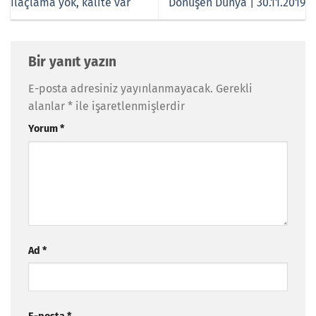
İlaçlama yok, kalite var
Dönüşen Dünya | 30.11.2019
Bir yanıt yazın
E-posta adresiniz yayınlanmayacak.
Gerekli
alanlar
*
ile işaretlenmişlerdir
Yorum
*
Ad
*