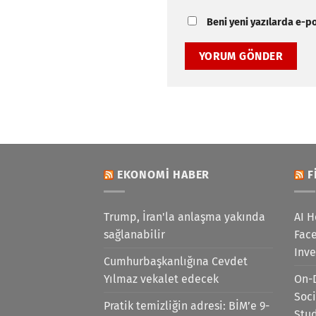
Beni yeni yazılarda e-pos
EKONOMI HABER
F
Trump, İran'la anlaşma yakında
AI H
sağlanabilir
Face
Inv
Cumhurbaşkanlığına Cevdet
Yılmaz vekalet edecek
On-
Soci
Pratik temizliğin adresi: BİM’e 9-
Stu