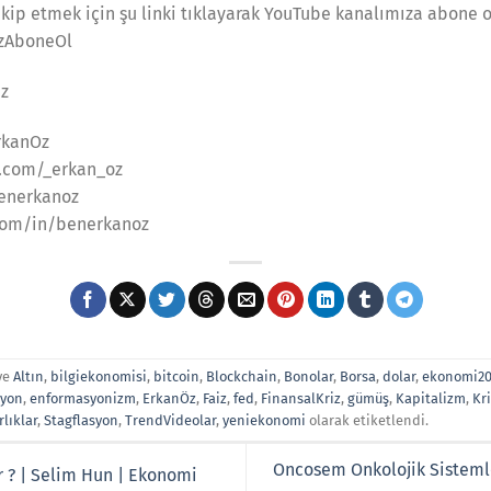
kip etmek için şu linki tıklayarak YouTube kanalımıza abone ol
OzAboneOl
iz
rkanOz
.com/_erkan_oz
enerkanoz
com/in/benerkanoz
ve
Altın
,
bilgiekonomisi
,
bitcoin
,
Blockchain
,
Bonolar
,
Borsa
,
dolar
,
ekonomi20
syon
,
enformasyonizm
,
ErkanÖz
,
Faiz
,
fed
,
FinansalKriz
,
gümüş
,
Kapitalizm
,
Kr
rlıklar
,
Stagflasyon
,
TrendVideolar
,
yeniekonomi
olarak etiketlendi.
Oncosem Onkolojik Sistemle
r ? | Selim Hun | Ekonomi