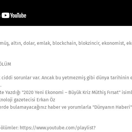
ümüş, altın, dolar, emlak, blockchain, blokzincir, ekonomist, 
BÖLÜM
ciddi sorunlar var. Ancak bu yetmezmiş gibi dünya tarihinin 
.
’te Yazdığı "2020 Yeni Ekonomi – Büyük Kriz Müthiş Fırsat" isi
oloji gazetecisi Erkan Öz
yerde bulamayacağınız haber ve yorumlarla "Dünyanın Haberi
ölümler: https://www.youtube.com/playlist?