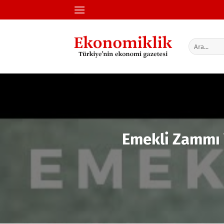
İçeriğe
atla
Emekli Zammı Y