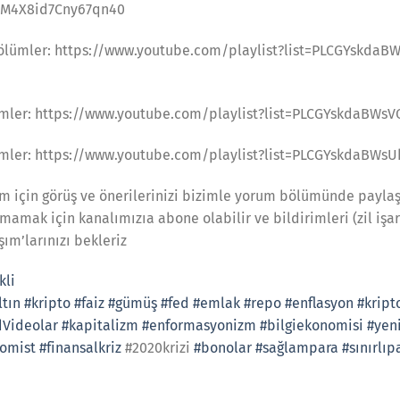
kM4X8id7Cny67qn40
lümler: https://www.youtube.com/playlist?list=PLCGYskda
ümler: https://www.youtube.com/playlist?list=PLCGYskdaBWs
ümler: https://www.youtube.com/playlist?list=PLCGYskdaBWs
am için görüş ve önerilerinizi bizimle yorum bölümünde payla
amak için kanalımızıa abone olabilir ve bildirimleri (zil işaret
şım’larınızı bekleriz
kli
ltın
#kripto
#faiz
#gümüş
#fed
#emlak
#repo
#enflasyon
#kript
dVideolar
#kapitalizm
#enformasyonizm
#bilgiekonomisi
#yen
omist
#finansalkriz
#2020krizi
#bonolar
#sağlampara
#sınırlıp