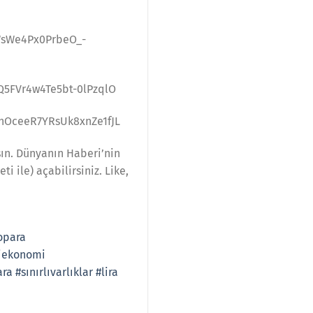
BWsWe4Px0PrbeO_-
VQ5FVr4w4Te5bt-0lPzqlO
UhOceeR7YRsUk8xnZe1fJL
şın. Dünyanın Haberi’nin
i ile) açabilirsiniz. Like,
opara
iekonomi
ara
#sınırlıvarlıklar
#lira