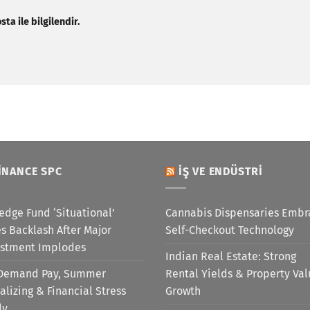
ta ile bilgilendir.
INANCE SPC
İŞ VE ENDÜSTRI
edge Fund ‘Situational’
Cannabis Dispensaries Embr
s Backlash After Major
Self-Checkout Technology
estment Implodes
Indian Real Estate: Strong
Demand Pay, Summer
Rental Yields & Property Va
alizing & Financial Stress
Growth
dy