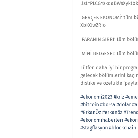
list=PLCGYskdaBWsXyktb
‘GERÇEK EKONOMİ’ tüm bö
XbKOwZRIo
‘PARANIN SIRRI’ tüm böl
‘MİNİ BELGESEL’ tüm böl
Lütfen daha iyi bir progr
gelecek bölümlerini kaçırm
dislike ve özellikle ‘payla
#ekonomi2023
#kriz
#eme
#bitcoin
#borsa
#dolar
#a
#ErkanÖz
#erkanöz
#Tren
#ekonomihaberleri
#ekon
#stagflasyon
#blockchain