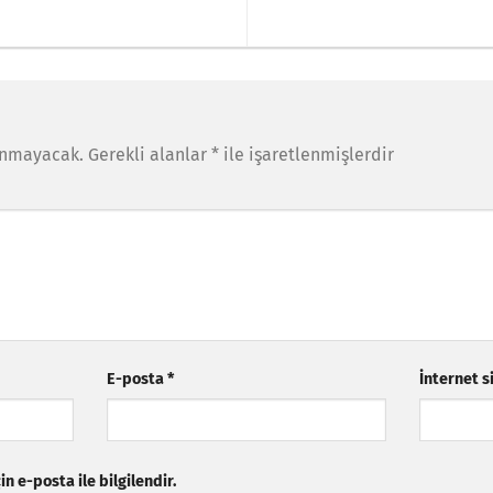
anmayacak.
Gerekli alanlar
*
ile işaretlenmişlerdir
E-posta
*
İnternet s
n e-posta ile bilgilendir.