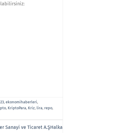
abilirsiniz:
23
,
ekonomihaberleri
,
ipto
,
KriptoPara
,
Kriz
,
lira
,
repo
,
r Sanayi ve Ticaret A.ŞHalka