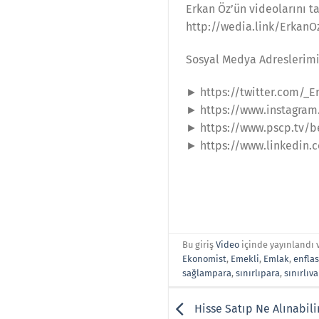
Erkan Öz’ün videolarını ta
http://wedia.link/Erkan
Sosyal Medya Adreslerim
► https://twitter.com/_E
► https://www.instagram
► https://www.pscp.tv/b
► https://www.linkedin.
Bu giriş
Video
içinde yayınlandı 
Ekonomist
,
Emekli
,
Emlak
,
enfla
sağlampara
,
sınırlıpara
,
sınırlıva
Hisse Satıp Ne Alınabili