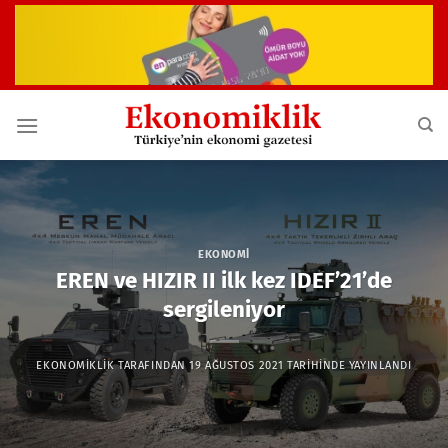
İçeriğe
atla
EKONOMI
EREN ve HIZIR II ilk kez IDEF’21’de
sergileniyor
EKONOMIKLIK
TARAFINDAN
19 AĞUSTOS 2021
TARIHINDE YAYINLANDI