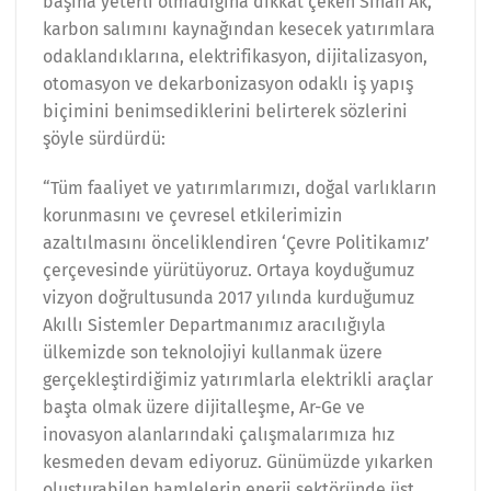
başına yeterli olmadığına dikkat çeken Sinan Ak,
karbon salımını kaynağından kesecek yatırımlara
odaklandıklarına, elektrifikasyon, dijitalizasyon,
otomasyon ve dekarbonizasyon odaklı iş yapış
biçimini benimsediklerini belirterek sözlerini
şöyle sürdürdü:
“Tüm faaliyet ve yatırımlarımızı, doğal varlıkların
korunmasını ve çevresel etkilerimizin
azaltılmasını önceliklendiren ‘Çevre Politikamız’
çerçevesinde yürütüyoruz. Ortaya koyduğumuz
vizyon doğrultusunda 2017 yılında kurduğumuz
Akıllı Sistemler Departmanımız aracılığıyla
ülkemizde son teknolojiyi kullanmak üzere
gerçekleştirdiğimiz yatırımlarla elektrikli araçlar
başta olmak üzere dijitalleşme, Ar-Ge ve
inovasyon alanlarındaki çalışmalarımıza hız
kesmeden devam ediyoruz. Günümüzde yıkarken
oluşturabilen hamlelerin enerji sektöründe üst