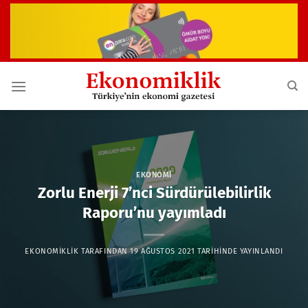
İçeriğe
atla
EKONOMI
Zorlu Enerji 7’nci Sürdürülebilirlik
Raporu’nu yayımladı
EKONOMIKLIK
TARAFINDAN
19 AĞUSTOS 2021
TARIHINDE YAYINLANDI