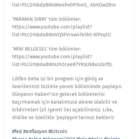
list=PLCGYskdaBWsWe4Px0PrbeO_-XbKOwZRIo
‘PARANIN SIRRI’ tüm bölümler:
https://www.youtube.com/playlist?
list=PLCGYskdaBWsVQ5FVr4w4Te5bt-0lPzqlO
‘MİNİ BELGESEL’ tüm bölümler:
https://www.youtube.com/playlist?
list=PLCGYskdaBWsUhOceeR7YRsUk8xnZe1fJL
Lütfen daha iyi bir program için görüş ve
önerilerinizi bizimle yorum bölümünde paylaşın.
Dünyanın Haberi’nin gelecek bölümlerini
kaçırmamak için kanalımızıa abone olabilir ve
bildirimleri (zil işareti ile) açabilirsiniz. Like,
dislike ve özellikle ‘paylaşım’larınızı bekleriz
#fed
#enflasyon
#bitcoin