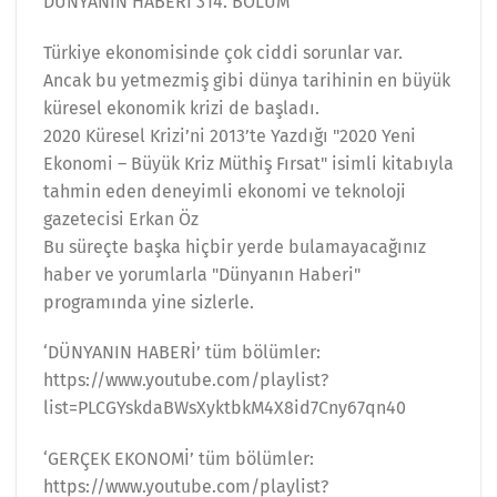
DÜNYANIN HABERİ 314. BÖLÜM
Türkiye ekonomisinde çok ciddi sorunlar var.
Ancak bu yetmezmiş gibi dünya tarihinin en büyük
küresel ekonomik krizi de başladı.
2020 Küresel Krizi’ni 2013’te Yazdığı "2020 Yeni
Ekonomi – Büyük Kriz Müthiş Fırsat" isimli kitabıyla
tahmin eden deneyimli ekonomi ve teknoloji
gazetecisi Erkan Öz
Bu süreçte başka hiçbir yerde bulamayacağınız
haber ve yorumlarla "Dünyanın Haberi"
programında yine sizlerle.
‘DÜNYANIN HABERİ’ tüm bölümler:
https://www.youtube.com/playlist?
list=PLCGYskdaBWsXyktbkM4X8id7Cny67qn40
‘GERÇEK EKONOMİ’ tüm bölümler:
https://www.youtube.com/playlist?