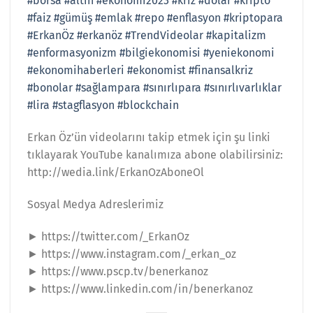
#borsa
#altın
#ekonomi2023
#kriz
#dolar
#kripto
#faiz
#gümüş
#emlak
#repo
#enflasyon
#kriptopara
#ErkanÖz
#erkanöz
#TrendVideolar
#kapitalizm
#enformasyonizm
#bilgiekonomisi
#yeniekonomi
#ekonomihaberleri
#ekonomist
#finansalkriz
#bonolar
#sağlampara
#sınırlıpara
#sınırlıvarlıklar
#lira
#stagflasyon
#blockchain
Erkan Öz’ün videolarını takip etmek için şu linki
tıklayarak YouTube kanalımıza abone olabilirsiniz:
http://wedia.link/ErkanOzAboneOl
Sosyal Medya Adreslerimiz
► https://twitter.com/_ErkanOz
► https://www.instagram.com/_erkan_oz
► https://www.pscp.tv/benerkanoz
► https://www.linkedin.com/in/benerkanoz