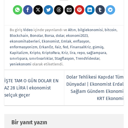
Bu giriş
Video
içinde yayınlandı ve
Altın
,
bilgiekonomisi
,
bitcoin
,
Blockchain
,
Bonolar
,
Borsa
,
dolar
,
ekonomi2023
,
ekonomihaberleri
,
Ekonomist
,
Emlak
,
enflasyon
,
enformasyonizm
,
ErkanÖz
,
Faiz
,
fed
,
FinansalKriz
,
gümüş
,
Kapitalizm
,
Kripto
,
KriptoPara
,
Kriz
,
lira
,
repo
,
sağlampara
,
sınırlıpara
,
sınırlıvarlıklar
,
Stagflasyon
,
TrendVideolar
,
yeniekonomi
olarak etiketlendi.
Dolar Tehlikesi Kapıda! Tüm
İŞTE TAM O GÜN DOLAR EN
Dünyada! | Ekonomist Erdal
AZ 28 LİRA l ekonomist
Sağlam Gündem Ekonomi
selçuk geçer
KRT Ekonomi
Bir yanıt yazın