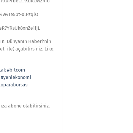
e4Px0PrbeO_-XbKOwZRIo
r4w4Te5bt-0lPzqlO
eR7YRsUk8xnZe1fJL
şın. Dünyanın Haberi’nin
i ile) açabilirsiniz. Like,
lak
#bitcoin
#yeniekonomi
toparaborsası
ıza abone olabilirsiniz.