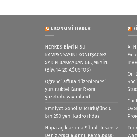
EKONOMI HABER
F
HERKES BİM’İN BU
AI H
KAMPANYASINI KONUŞACAK!
Face
SAKIN BAKMADAN GEÇMEYİN!
Inv
(BİM 14-20 AĞUSTOS)
On-
Öğrenci affına düzenlemesi
Soci
yürürlükte! Karar Resmi
Stu
gazetede yayımlandı
Cont
Emniyet Genel Müdürlüğüne 6
Ove
bin 250 yeni kadro ihdası
Proj
Hopa açıklarında Silahlı İnsansız
Fro
Deniz Aracı alarmı: Kemalpaşa-
Wag