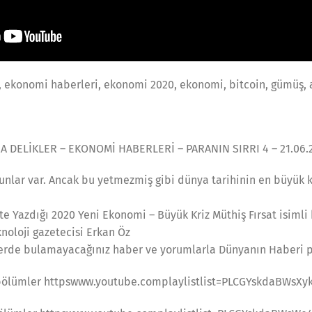
 ekonomi haberleri, ekonomi 2020, ekonomi, bitcoin, gümüş, a
DELİKLER – EKONOMİ HABERLERİ – PARANIN SIRRI 4 – 21.06.
nlar var. Ancak bu yetmezmiş gibi dünya tarihinin en büyük k
’te Yazdığı 2020 Yeni Ekonomi – Büyük Kriz Müthiş Fırsat isiml
oloji gazetecisi Erkan Öz
yerde bulamayacağınız haber ve yorumlarla Dünyanın Haberi p
bölümler httpswww.youtube.complaylistlist=PLCGYskdaBWsX