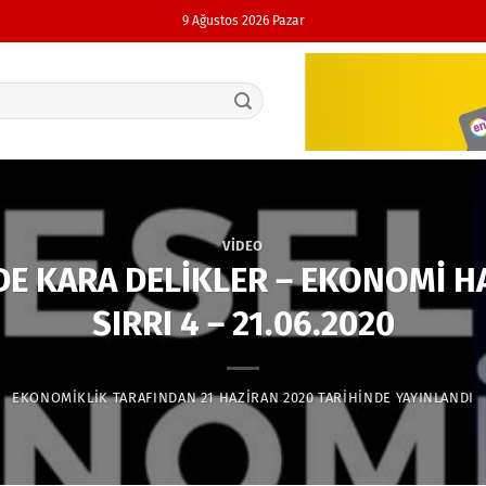
9 Ağustos 2026 Pazar
VIDEO
E KARA DELİKLER – EKONOMİ HA
SIRRI 4 – 21.06.2020
EKONOMIKLIK
TARAFINDAN
21 HAZIRAN 2020
TARIHINDE YAYINLANDI