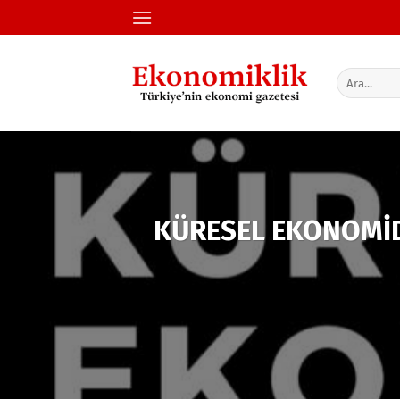
İçeriğe
atla
KÜRESEL EKONOMİD