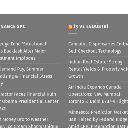
INANCE SPC
İŞ VE ENDÜSTRI
edge Fund ‘Situational’
Cannabis Dispensaries Embr
s Backlash After Major
Self-Checkout Technology
estment Implodes
Indian Real Estate: Strong
Demand Pay, Summer
Rental Yields & Property Va
alizing & Financial Stress
Growth
dy
Air India Expands Canada
ractor Faces Financial Ruin
Operations: New Mumbai-
r Obama Presidential Center
Toronto & Delhi B787-9 Flight
ect
Minnesota Prediction Market
m Money Bro to Weather
Ban Halted by Federal Judge
er: Ice Cream Shop’s Unique
Amid CFTC Preemption Battl