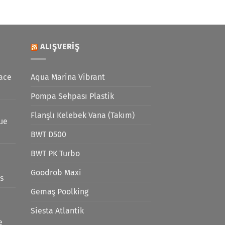
ALIŞVERIŞ
ace
Aqua Marina Vibrant
Pompa Sehpası Plastik
Flanşlı Kelebek Vana (Takım)
lue
BWT D500
BWT PK Turbo
Goodrob Maxi
s
Gemaş Poolking
Siesta Atlantik
e