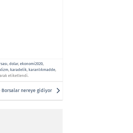
rsası
,
dolar
,
ekonomi2020
,
alizm
,
karadelik
,
karanlıkmadde
,
arak etiketlendi.
 Borsalar nereye gidiyor