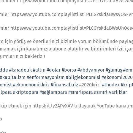
ölümler httpswww.youtube.complaylistlist=PLCGYskdaBWsW
ümler httpswww.youtube.complaylistlist=PLCGYskdaBWsVQ5FV
ümler httpswww.youtube.complaylistlist=PLCGYskdaBWsUhOce
am için görüş ve önerilerinizi bizimle yorum bölümünde payla
amak için kanalımızıa abone olabilir ve bildirimleri (zil işaret
şım’larınızı bekleriz )
adde
#karadelik
#altın
#dolar
#borsa
#abdyanıyor
#gümüş
#em
#kapitalizm
#enformasyonizm
#bilgiekonomisi
#ekonomi2020
omist
#ekononomikkriz
#finansalkriz
#2020krizi
#thodex
#krip
alpara
#kriptopara
#sağlampara
#sınırlıpara
#sınırlıvarlıklar
akip etmek için httpsbit.ly2APyXAV tıklayarak YouTube kanalım
iz