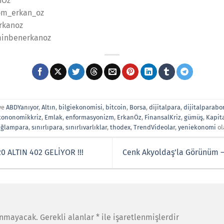
nOz
om_erkan_oz
rkanoz
minbenerkanoz
ve
ABDYanıyor
,
Altın
,
bilgiekonomisi
,
bitcoin
,
Borsa
,
dijitalpara
,
dijitalparabo
kononomikkriz
,
Emlak
,
enformasyonizm
,
ErkanÖz
,
FinansalKriz
,
gümüş
,
Kapit
ağlampara
,
sınırlıpara
,
sınırlıvarlıklar
,
thodex
,
TrendVideolar
,
yeniekonomi
ol
0 ALTIN 402 GELİYOR !!!
Cenk Akyoldaş’la Görünüm –
anmayacak.
Gerekli alanlar
*
ile işaretlenmişlerdir