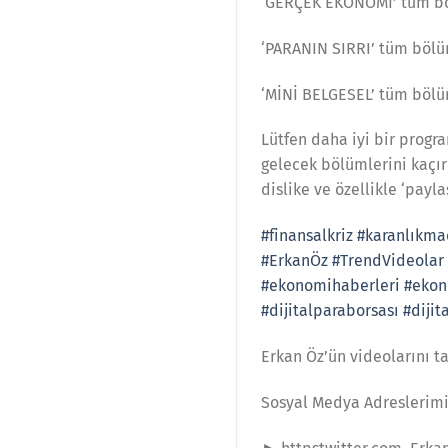
‘GERÇEK EKONOMİ’ tüm b
‘PARANIN SIRRI’ tüm böl
‘MİNİ BELGESEL’ tüm böl
Lütfen daha iyi bir progr
gelecek bölümlerini kaçırm
dislike ve özellikle ‘payla
#finansalkriz
#karanlıkm
#ErkanÖz
#TrendVideolar
#ekonomihaberleri
#ekon
#dijitalparaborsası
#dijit
Erkan Öz’ün videolarını t
Sosyal Medya Adreslerim