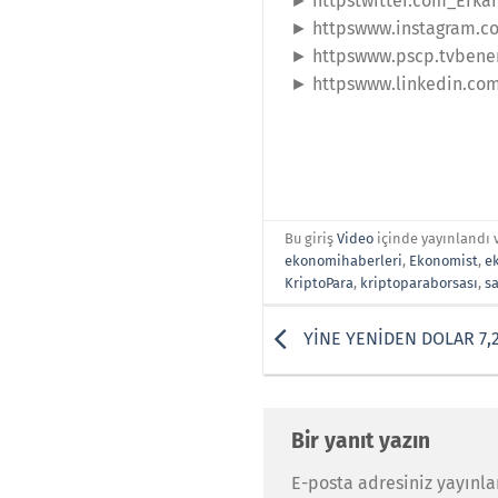
► httpstwitter.com_Erka
► httpswww.instagram.c
► httpswww.pscp.tvbene
► httpswww.linkedin.co
Bu giriş
Video
içinde yayınlandı 
ekonomihaberleri
,
Ekonomist
,
e
KriptoPara
,
kriptoparaborsası
,
s
YİNE YENİDEN DOLAR 7,2
Bir yanıt yazın
E-posta adresiniz yayınl