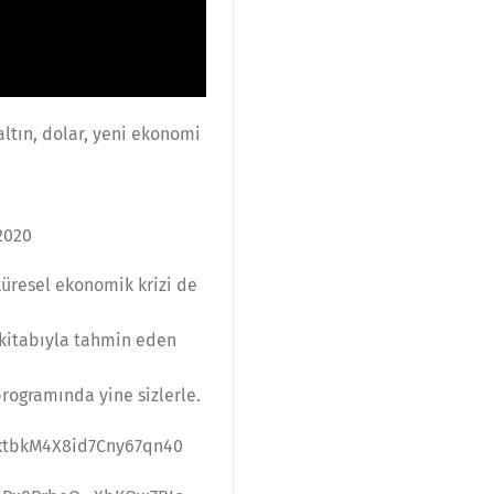
ltın, dolar, yeni ekonomi
2020
üresel ekonomik krizi de
i kitabıyla tahmin eden
rogramında yine sizlerle.
yktbkM4X8id7Cny67qn40