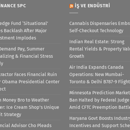
INANCE SPC
İŞ VE ENDÜSTRI
edge Fund ‘Situational’
Cannabis Dispensaries Embr
s Backlash After Major
Self-Checkout Technology
estment Implodes
Indian Real Estate: Strong
Demand Pay, Summer
Rental Yields & Property Va
alizing & Financial Stress
Growth
dy
Air India Expands Canada
ractor Faces Financial Ruin
Operations: New Mumbai-
r Obama Presidential Center
Toronto & Delhi B787-9 Flight
ect
Minnesota Prediction Market
m Money Bro to Weather
Ban Halted by Federal Judge
er: Ice Cream Shop’s Unique
Amid CFTC Preemption Battl
it Strategy
Haryana Govt Boosts Industr
ncial Advisor Cho Pleads
Incentives and Support Sch