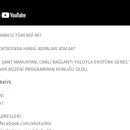
ANESİ TÜKENDİ Mİ?
OKTASINDA HANGİ ADIMLARI ATACAK?
MD. ŞANT MANUKYAN, CANLI BAĞLANTI YOLUYLA EKOTÜRK GENEL
ÜNYA DÜZENİ PROGRAMININ KONUĞU OLDU.
RKİYE
Sİ
m/
ADRESLERİ
facebook.com/ekoturktv