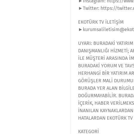
►Instagram: https://www
►Twitter: https://twitter
EKOTÜRK TV İLETİŞİM
►kurumsaliletisim@ekot
UYARI: BURADAKİ YATIRIM
DANIŞMANLIĞI HİZMETİ; 
İLE MÜŞTERİ ARASINDA İ
BURADAKİ YORUM VE TAVS
HERHANGİ BİR YATIRIM A
GÖRÜŞLER MALİ DURUMUNU
BURADA YER ALAN BİLGİL
DOĞURMAYABİLİR. BURADA
İÇERİK, HABER VERİLMEK
İNANILAN KAYNAKLARDAN 
HATALARDAN EKOTÜRK TV
KATEGORİ