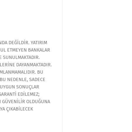
NDA DEĞİLDİR. YATIRIM
ABUL ETMEYEN BANKALAR
DE SUNULMAKTADIR.
LERİNE DAYANMAKTADIR.
RUMLANMAMALIDIR. BU
 BU NEDENLE, SADECE
E UYGUN SONUÇLAR
GARANTİ EDİLEMEZ;
AN GÜVENİLİR OLDUĞUNA
YA ÇIKABİLECEK