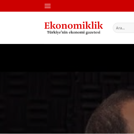
İçeriğe
atla