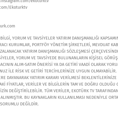
.instagram.com/ekoturktv
.com/Ekoturktv
urk.com
 BİLGİ, YORUM VE TAVSİYELER YATIRIM DANIŞMANLIĞI KAPSAMI
ARACI KURUMLAR, PORTFÖY YÖNETİM ŞİRKETLERİ, MEVDUAT K
MZALANACAK YATIRIM DANIŞMANLIĞI SÖZLEŞMESİ ÇERÇEVESİN
İYELER, YORUM VE TAVSİYEDE BULUNANLARIN KİŞİSEL GÖRÜŞ
RACININ ALIM-SATIM ÖNERİSİ YA DA GETİRİ VAADİ OLARAK YO
Z İLE RİSK VE GETİRİ TERCİHLERİNİZE UYGUN OLMAYABİLİR.
ERE DAYANARAK YATIRIM KARARI VERİLMESİ BEKLENTİLERİNİZ
Kİ FİYATLAR, VERİLER VE BİLGİLERİN TAM VE DOĞRU OLDUĞU 
SİZİN DEĞİŞTİRİLEBİLİR. TÜM VERİLER, EKOTÜRK TV TARAFIND
ALINMIŞTIR. BU KAYNAKLARIN KULLANILMASI NEDENİYLE ORTA
 SORUMLU DEĞİLDİR.