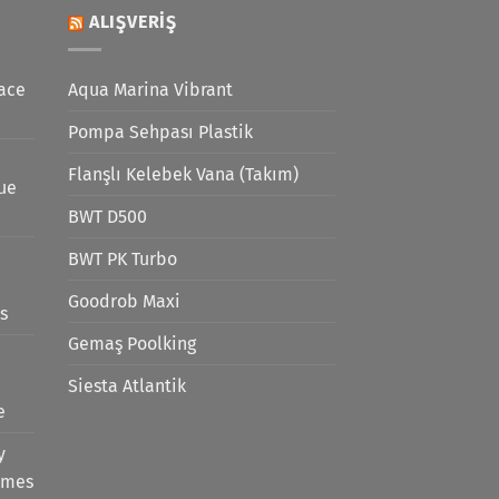
ALIŞVERIŞ
ace
Aqua Marina Vibrant
Pompa Sehpası Plastik
Flanşlı Kelebek Vana (Takım)
lue
BWT D500
BWT PK Turbo
Goodrob Maxi
s
Gemaş Poolking
Siesta Atlantik
e
y
emes