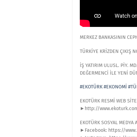
MERKEZ BANKASININ CEPH
TÜRKİYE KRİZDEN ÇIKIŞ N
İŞ YATIRIM ULUSL. PİY. 
DEĞERMENCİ İLE YENİ D
#EKOTÜRK
#EKONOMİ
#TÜ
EKOTÜRK RESMİ WEB SİTE
►http://www.ekoturk.co
EKOTÜRK SOSYAL MEDYA 
►Facebook: https://www.