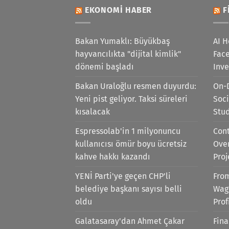
EKONOMI HABER
F
Bakan Yumaklı: Büyükbaş
AI H
hayvancılıkta "dijital kimlik"
Face
dönemi başladı
Inv
Bakan Uraloğlu resmen duyurdu:
On-
Yeni pist geliyor. Taksi süreleri
Soci
kısalacak
Stu
Espressolab'in 1 milyonuncu
Cont
kullanıcısı ömür boyu ücretsiz
Ove
kahve hakkı kazandı
Proj
YENİ Parti'ye geçen CHP'li
Fro
belediye başkanı sayısı belli
Wag
oldu
Prof
Galatasaray'dan Ahmet Çakar
Fina