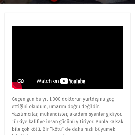
Geçen gün bu yıl 1.000 doktorun yurtdışına göç
ettiğini okudum, umarım doğru değildir.
Yazılımcılar, mühendisler, akademisyenler gidiyor.
Türkiye kalifiye insan gücünü yitiriyor. Bunla kalsak
bile çok kötü. Bir “kötü” de daha hızlı büyümek