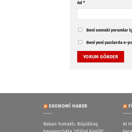
Ad
*
Beni sonraki yorumlar içi
Beni yeni yazılarda e-pos
EKONOMI HABER
F
Bakan Yumaklı: Büyükbaş
AI H
hayvancılıkta "dijital kimlik"
Face