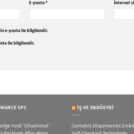
E-posta
*
İnternet s
n e-posta ile bilgilendir.
ta ile bilgilendir.
INANCE SPC
İŞ VE ENDÜSTRI
edge Fund ‘Situational’
Cannabis Dispensaries Embr
s Backlash After Major
Self-Checkout Technology