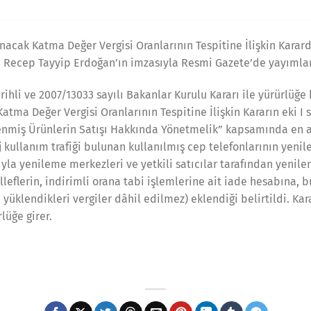
acak Katma Değer Vergisi Oranlarının Tespitine İlişkin Karar
 Recep Tayyip Erdoğan’ın imzasıyla Resmi Gazete’de yayımla
rihli ve 2007/13033 sayılı Bakanlar Kurulu Kararı ile yürürlüğe
ma Değer Vergisi Oranlarının Tespitine İlişkin Kararın eki I sa
enmiş Ürünlerin Satışı Hakkında Yönetmelik” kapsamında en az 
j kullanım trafiği bulunan kullanılmış cep telefonlarının yeni
yla yenileme merkezleri ve yetkili satıcılar tarafından yenile
elleflerin, indirimli orana tabi işlemlerine ait iade hesabına,
 yüklendikleri vergiler dâhil edilmez) eklendiği belirtildi. Kar
lüğe girer.