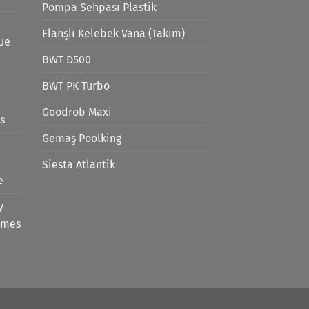
Pompa Sehpası Plastik
Flanşlı Kelebek Vana (Takım)
lue
BWT D500
BWT PK Turbo
Goodrob Maxi
s
Gemaş Poolking
Siesta Atlantik
e
y
emes