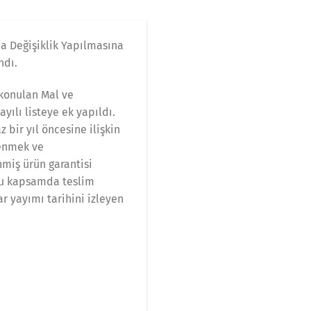
da Değişiklik Yapılmasına
ndı.
 konulan Mal ve
yılı listeye ek yapıldı.
bir yıl öncesine ilişkin
lenmek ve
nmiş ürün garantisi
 bu kapsamda teslim
ar yayımı tarihini izleyen