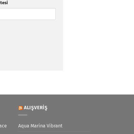
itesi
ALIŞVERIŞ
ace
Aqua Marina Vibrant