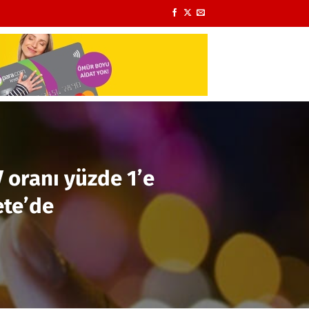
 oranı yüzde 1’e
ete’de