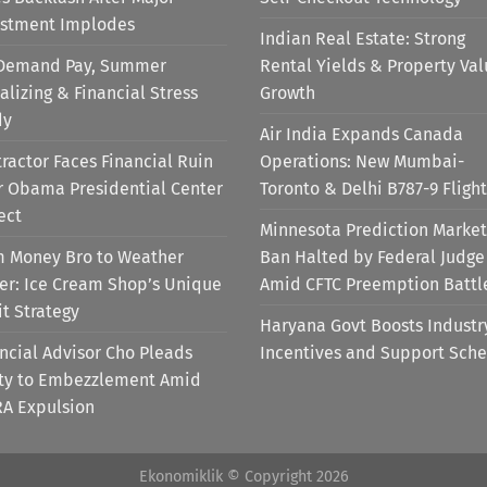
estment Implodes
Indian Real Estate: Strong
Demand Pay, Summer
Rental Yields & Property Va
alizing & Financial Stress
Growth
dy
Air India Expands Canada
ractor Faces Financial Ruin
Operations: New Mumbai-
r Obama Presidential Center
Toronto & Delhi B787-9 Flight
ect
Minnesota Prediction Market
m Money Bro to Weather
Ban Halted by Federal Judge
er: Ice Cream Shop’s Unique
Amid CFTC Preemption Battl
it Strategy
Haryana Govt Boosts Industr
ncial Advisor Cho Pleads
Incentives and Support Sch
lty to Embezzlement Amid
RA Expulsion
Ekonomiklik © Copyright 2026