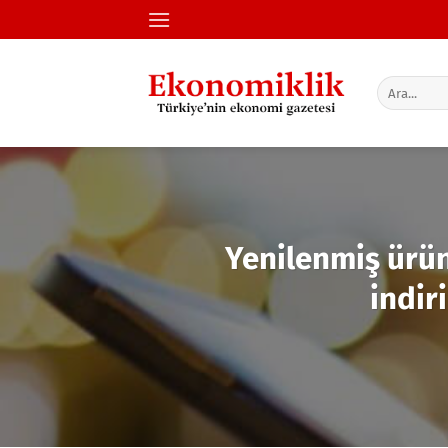
İçeriğe
atla
Yenilenmiş ürün
indir