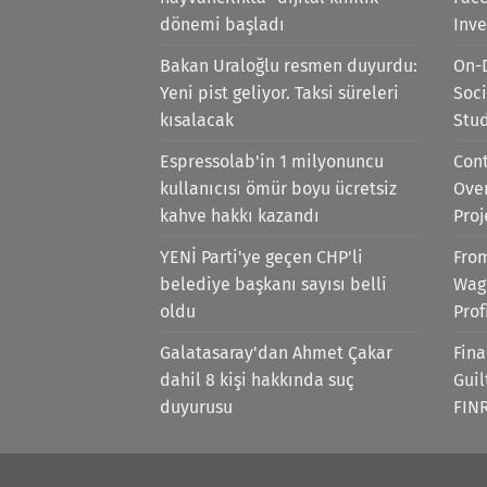
dönemi başladı
Inv
Bakan Uraloğlu resmen duyurdu:
On-
Yeni pist geliyor. Taksi süreleri
Soci
kısalacak
Stu
Espressolab'in 1 milyonuncu
Cont
kullanıcısı ömür boyu ücretsiz
Ove
kahve hakkı kazandı
Proj
YENİ Parti'ye geçen CHP'li
Fro
belediye başkanı sayısı belli
Wag
oldu
Prof
Galatasaray'dan Ahmet Çakar
Fina
dahil 8 kişi hakkında suç
Gui
duyurusu
FIN