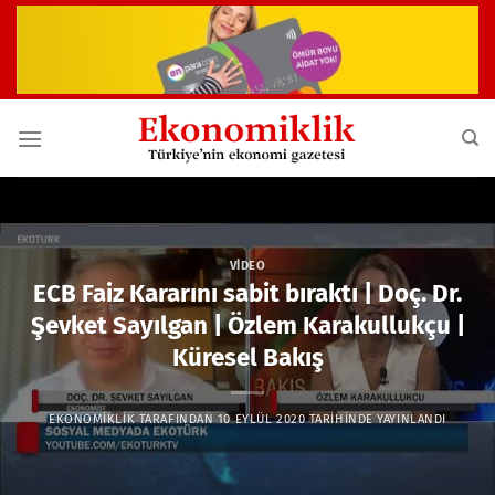
İçeriğe
atla
VIDEO
ECB Faiz Kararını sabit bıraktı | Doç. Dr.
Şevket Sayılgan | Özlem Karakullukçu |
Küresel Bakış
EKONOMIKLIK
TARAFINDAN
10 EYLÜL 2020
TARIHINDE YAYINLANDI