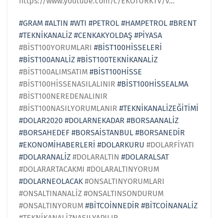
https://www.youtube.com/c/EKOTURKTV/v…
#GRAM
#ALTIN
#WTI
#PETROL
#HAMPETROL
#BRENT
#TEKNİKANALİZ
#CENKAKYOLDAŞ
#PİYASA
#BİST100YORUMLARI
#BİST100HİSSELERİ
#BİST100ANALİZ
#BİST100TEKNİKANALİZ
#BİST100ALIMSATIM
#BİST100HİSSE
#BİST100HİSSENASILALINIR
#BİST100HİSSEALMA
#BİST100NEREDENALINIR
#BİST100NASILYORUMLANIR
#TEKNİKANALİZEĞİTİMİ
#DOLAR2020
#DOLARNEKADAR
#BORSAANALİZ
#BORSAHEDEF
#BORSAİSTANBUL
#BORSANEDİR
#EKONOMİHABERLERİ
#DOLARKURU
#DOLARFİYATI
#DOLARANALİZ
#DOLARALTIN
#DOLARALSAT
#DOLARARTACAKMI #DOLARALTINYORUM
#DOLARNEOLACAK
#ONSALTINYORUMLARI
#ONSALTINANALİZ #ONSALTINSONDURUM
#ONSALTINYORUM
#BİTCOİNNEDİR
#BİTCOİNANALİZ
#TEKNİKANALİZNASILYAPILIR