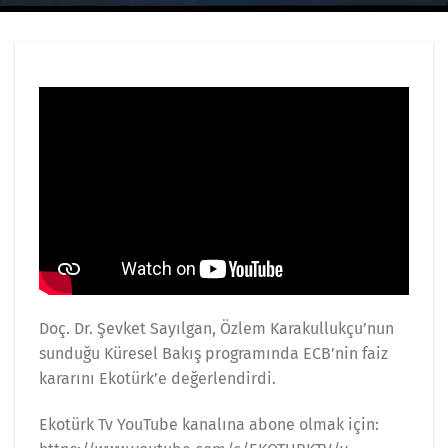
Doç. Dr. Şevket Sayılgan, Özlem Karakullukçu’nun
sunduğu Küresel Bakış programında ECB’nin faiz
kararını Ekotürk’e değerlendirdi.
Ekotürk Tv YouTube kanalına abone olmak için: