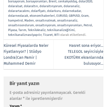
borsayorum
,
borsayorumları
,
Brent
,
cenkakyoldaş
,
dolar2020
,
dolaralsat
,
dolaraltın
,
dolaraltınyorum
,
dolaranaliz
,
dolarartacakmı
,
dolarfiyatı
,
dolarkuru
,
dolarnekadar
,
dolarneolacak
,
ekonomihaberleri
,
EURUSD
,
GBPUSD
,
Gram
,
hampetrol
,
Maden
,
onsaltınalmak
,
onsaltınanaliz
,
onsaltınsondurum
,
onsaltınyorum
,
onsaltınyorumları
,
Petrol
,
Piyasa
,
Tarım
,
TeknikAnaliz
,
teknikanalizeğitimi
,
teknikanaliznasılyapılır
,
Ticaret
,
WTI
olarak etiketlendi.
Küresel Piyasalarda Neler
Hasret sona eriyor…
Fiyatlanıyor? | Stüdyo
TELEGOL seyircisiyle
Londra|Can Pamir |
EKOTÜRK ekranlarında
Muhammed Demir
bulusuyor…
Bir yanıt yazın
E-posta adresiniz yayınlanmayacak.
Gerekli
alanlar
*
ile işaretlenmişlerdir
Yorum
*