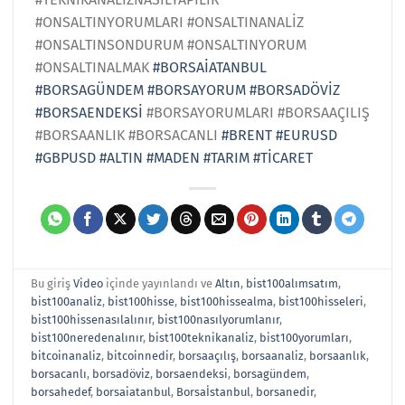
#ONSALTINYORUMLARI #ONSALTINANALİZ
#ONSALTINSONDURUM #ONSALTINYORUM
#ONSALTINALMAK
#BORSAİATANBUL
#BORSAGÜNDEM
#BORSAYORUM
#BORSADÖVİZ
#BORSAENDEKSİ
#BORSAYORUMLARI #BORSAAÇILIŞ
#BORSAANLIK #BORSACANLI
#BRENT
#EURUSD
#GBPUSD
#ALTIN
#MADEN
#TARIM
#TİCARET
Bu giriş
Video
içinde yayınlandı ve
Altın
,
bist100alımsatım
,
bist100analiz
,
bist100hisse
,
bist100hissealma
,
bist100hisseleri
,
bist100hissenasılalınır
,
bist100nasılyorumlanır
,
bist100neredenalınır
,
bist100teknikanaliz
,
bist100yorumları
,
bitcoinanaliz
,
bitcoinnedir
,
borsaaçılış
,
borsaanaliz
,
borsaanlık
,
borsacanlı
,
borsadöviz
,
borsaendeksi
,
borsagündem
,
borsahedef
,
borsaiatanbul
,
Borsaİstanbul
,
borsanedir
,