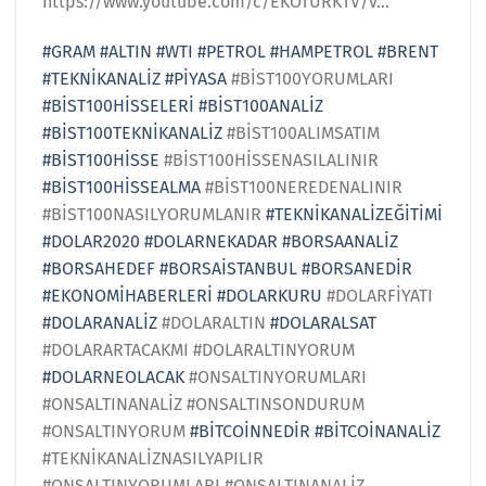
https://www.youtube.com/c/EKOTURKTV/v…
#GRAM
#ALTIN
#WTI
#PETROL
#HAMPETROL
#BRENT
#TEKNİKANALİZ
#PİYASA
#BİST100YORUMLARI
#BİST100HİSSELERİ
#BİST100ANALİZ
#BİST100TEKNİKANALİZ
#BİST100ALIMSATIM
#BİST100HİSSE
#BİST100HİSSENASILALINIR
#BİST100HİSSEALMA
#BİST100NEREDENALINIR
#BİST100NASILYORUMLANIR
#TEKNİKANALİZEĞİTİMİ
#DOLAR2020
#DOLARNEKADAR
#BORSAANALİZ
#BORSAHEDEF
#BORSAİSTANBUL
#BORSANEDİR
#EKONOMİHABERLERİ
#DOLARKURU
#DOLARFİYATI
#DOLARANALİZ
#DOLARALTIN
#DOLARALSAT
#DOLARARTACAKMI #DOLARALTINYORUM
#DOLARNEOLACAK
#ONSALTINYORUMLARI
#ONSALTINANALİZ #ONSALTINSONDURUM
#ONSALTINYORUM
#BİTCOİNNEDİR
#BİTCOİNANALİZ
#TEKNİKANALİZNASILYAPILIR
#ONSALTINYORUMLARI #ONSALTINANALİZ