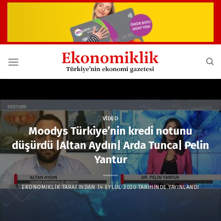
İçeriğe
atla
VIDEO
Moodys Türkiye’nin kredi notunu
düşürdü |Altan Aydın| Arda Tunca| Pelin
Yantur
EKONOMIKLIK
TARAFINDAN
14 EYLÜL 2020
TARIHINDE YAYINLANDI