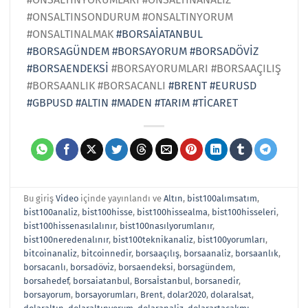
#ONSALTINSONDURUM #ONSALTINYORUM
#ONSALTINALMAK
#BORSAİATANBUL
#BORSAGÜNDEM
#BORSAYORUM
#BORSADÖVİZ
#BORSAENDEKSİ
#BORSAYORUMLARI #BORSAAÇILIŞ
#BORSAANLIK #BORSACANLI
#BRENT
#EURUSD
#GBPUSD
#ALTIN
#MADEN
#TARIM
#TİCARET
Bu giriş
Video
içinde yayınlandı ve
Altın
,
bist100alımsatım
,
bist100analiz
,
bist100hisse
,
bist100hissealma
,
bist100hisseleri
,
bist100hissenasılalınır
,
bist100nasılyorumlanır
,
bist100neredenalınır
,
bist100teknikanaliz
,
bist100yorumları
,
bitcoinanaliz
,
bitcoinnedir
,
borsaaçılış
,
borsaanaliz
,
borsaanlık
,
borsacanlı
,
borsadöviz
,
borsaendeksi
,
borsagündem
,
borsahedef
,
borsaiatanbul
,
Borsaİstanbul
,
borsanedir
,
borsayorum
,
borsayorumları
,
Brent
,
dolar2020
,
dolaralsat
,