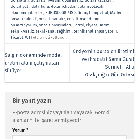
dolaraltın
,
dolaraltınyorum
,
dolaranaliz
,
dolarartacakmı
,
dolarfiyatı
,
dolarkuru
,
dolarnekadar
,
dolarneolacak
,
ekonomihaberleri
,
EURUSD
,
GBPUSD
,
Gram
,
hampetrol
,
Maden
,
onsaltınalmak
,
onsaltınanaliz
,
onsaltınsondurum
,
onsaltınyorum
,
onsaltınyorumları
,
Petrol
,
Piyasa
,
Tarım
,
TeknikAnaliz
,
teknikanalizeğitimi
,
teknikanaliznasılyapılır
,
Ticaret
,
WTI
olarak etiketlendi.
Türkiye’nin porselen üretimi
Salgın döneminde model
ve ihracatı| Sema Güral
üretim alanı çalışmaları
Sürmeli |Ahu
sürüyor
Orakçıoğlu|Gün Ortası
Bir yanıt yazın
E-posta adresiniz yayınlanmayacak.
Gerekli
alanlar
*
ile işaretlenmişlerdir
Yorum
*