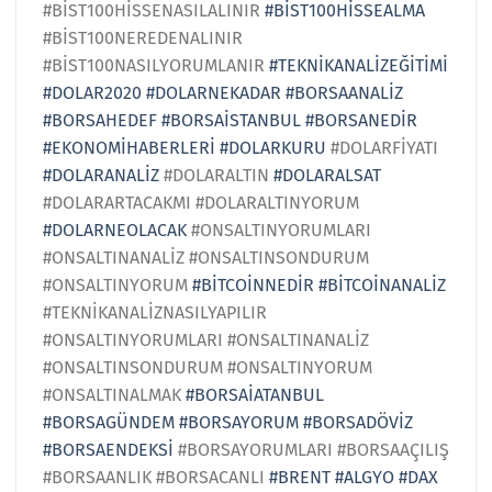
#BİST100HİSSENASILALINIR
#BİST100HİSSEALMA
#BİST100NEREDENALINIR
#BİST100NASILYORUMLANIR
#TEKNİKANALİZEĞİTİMİ
#DOLAR2020
#DOLARNEKADAR
#BORSAANALİZ
#BORSAHEDEF
#BORSAİSTANBUL
#BORSANEDİR
#EKONOMİHABERLERİ
#DOLARKURU
#DOLARFİYATI
#DOLARANALİZ
#DOLARALTIN
#DOLARALSAT
#DOLARARTACAKMI #DOLARALTINYORUM
#DOLARNEOLACAK
#ONSALTINYORUMLARI
#ONSALTINANALİZ #ONSALTINSONDURUM
#ONSALTINYORUM
#BİTCOİNNEDİR
#BİTCOİNANALİZ
#TEKNİKANALİZNASILYAPILIR
#ONSALTINYORUMLARI #ONSALTINANALİZ
#ONSALTINSONDURUM #ONSALTINYORUM
#ONSALTINALMAK
#BORSAİATANBUL
#BORSAGÜNDEM
#BORSAYORUM
#BORSADÖVİZ
#BORSAENDEKSİ
#BORSAYORUMLARI #BORSAAÇILIŞ
#BORSAANLIK #BORSACANLI
#BRENT
#ALGYO
#DAX