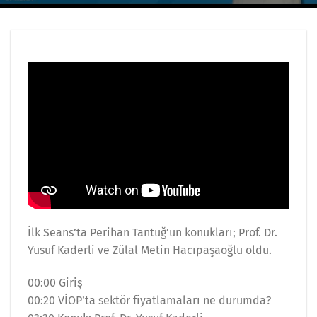
İlk Seans’ta Perihan Tantuğ’un konukları; Prof. Dr.
Yusuf Kaderli ve Zülal Metin Hacıpaşaoğlu oldu.
00:00 Giriş
00:20 VİOP’ta sektör fiyatlamaları ne durumda?