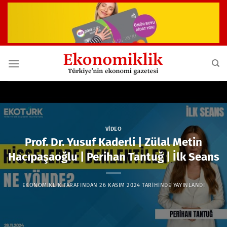
İçeriğe
atla
VIDEO
Prof. Dr. Yusuf Kaderli | Zülal Metin
Hacıpaşaoğlu | Perihan Tantuğ | İlk Seans
EKONOMIKLIK
TARAFINDAN
26 KASIM 2024
TARIHINDE YAYINLANDI