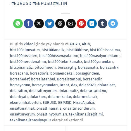
#EURUSD
#GBPUSD
#ALTIN
Bu giriş
Video
içinde yayınlandı ve
ALGYO
,
Altın
,
bist100alımsatım
,
bist100analiz
,
bist100hisse
,
bist100hissealma
,
bist100hisseleri
,
bist100hissenasılalınır
,
bist100nasılyorumlanır
,
bist100neredenalınır
,
bist100teknikanaliz
,
bist100yorumları
,
bitcoinanaliz
,
bitcoinnedir
,
borsaaçılış
,
borsaanaliz
,
borsaanlık
,
borsacanlı
,
borsadöviz
,
borsaendeksi
,
borsagündem
,
borsahedef
,
borsaiatanbul
,
Borsaİstanbul
,
borsanedir
,
borsayorum
,
borsayorumları
,
Brent
,
dax
,
dolar2020
,
dolaralsat
,
dolaraltın
,
dolaraltınyorum
,
dolaranaliz
,
dolarartacakmı
,
dolarfiyatı
,
dolarkuru
,
dolarnekadar
,
dolarneolacak
,
ekonomihaberleri
,
EURUSD
,
GBPUSD
,
HisseAnalizi
,
onsaltınalmak
,
onsaltınanaliz
,
onsaltınsondurum
,
onsaltınyorum
,
onsaltınyorumları
,
teknikanalizeğitimi
,
teknikanaliznasılyapılır
olarak etiketlendi.