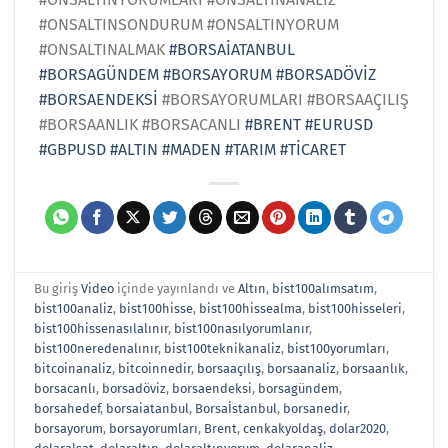
#ONSALTINSONDURUM #ONSALTINYORUM
#ONSALTINALMAK
#BORSAİATANBUL
#BORSAGÜNDEM
#BORSAYORUM
#BORSADÖVİZ
#BORSAENDEKSİ
#BORSAYORUMLARI #BORSAAÇILIŞ
#BORSAANLIK #BORSACANLI
#BRENT
#EURUSD
#GBPUSD
#ALTIN
#MADEN
#TARIM
#TİCARET
Bu giriş
Video
içinde yayınlandı ve
Altın
,
bist100alımsatım
,
bist100analiz
,
bist100hisse
,
bist100hissealma
,
bist100hisseleri
,
bist100hissenasılalınır
,
bist100nasılyorumlanır
,
bist100neredenalınır
,
bist100teknikanaliz
,
bist100yorumları
,
bitcoinanaliz
,
bitcoinnedir
,
borsaaçılış
,
borsaanaliz
,
borsaanlık
,
borsacanlı
,
borsadöviz
,
borsaendeksi
,
borsagündem
,
borsahedef
,
borsaiatanbul
,
Borsaİstanbul
,
borsanedir
,
borsayorum
,
borsayorumları
,
Brent
,
cenkakyoldaş
,
dolar2020
,