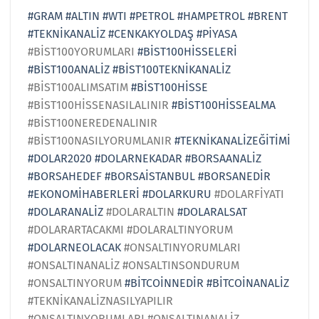
#GRAM
#ALTIN
#WTI
#PETROL
#HAMPETROL
#BRENT
#TEKNİKANALİZ
#CENKAKYOLDAŞ
#PİYASA
#BİST100YORUMLARI
#BİST100HİSSELERİ
#BİST100ANALİZ
#BİST100TEKNİKANALİZ
#BİST100ALIMSATIM
#BİST100HİSSE
#BİST100HİSSENASILALINIR
#BİST100HİSSEALMA
#BİST100NEREDENALINIR
#BİST100NASILYORUMLANIR
#TEKNİKANALİZEĞİTİMİ
#DOLAR2020
#DOLARNEKADAR
#BORSAANALİZ
#BORSAHEDEF
#BORSAİSTANBUL
#BORSANEDİR
#EKONOMİHABERLERİ
#DOLARKURU
#DOLARFİYATI
#DOLARANALİZ
#DOLARALTIN
#DOLARALSAT
#DOLARARTACAKMI #DOLARALTINYORUM
#DOLARNEOLACAK
#ONSALTINYORUMLARI
#ONSALTINANALİZ #ONSALTINSONDURUM
#ONSALTINYORUM
#BİTCOİNNEDİR
#BİTCOİNANALİZ
#TEKNİKANALİZNASILYAPILIR
#ONSALTINYORUMLARI #ONSALTINANALİZ